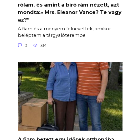
rólam, és amint a bíró rám nézett, azt
mondta:» Mrs. Eleanor Vance? Te vagy
az?”
A fiam és a menyem felnevettek, amikor
beléptem a tárgyalóterembe.
0
314
A fiam betett egy idősek otthonába,