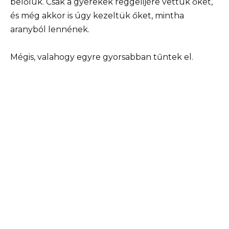
belőlük. Csak a gyerekek reggelijére vettük őket,
és még akkor is úgy kezeltük őket, mintha
aranyból lennének.
Mégis, valahogy egyre gyorsabban tűntek el.