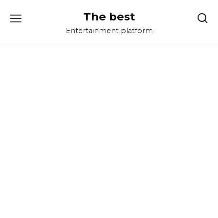
Перейти
The best
к
содержанию
Entertainment platform