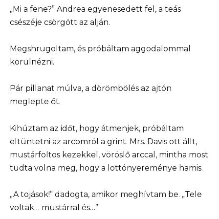
„Mi a fene?” Andrea egyenesedett fel, a teás
csészéje csörgött az alján.
Megshrugoltam, és próbáltam aggodalommal
körülnézni.
Pár pillanat múlva, a dörömbölés az ajtón
meglepte őt.
Kihúztam az időt, hogy átmenjek, próbáltam
eltüntetni az arcomról a grint. Mrs. Davis ott állt,
mustárfoltos kezekkel, vöröslő arccal, mintha most
tudta volna meg, hogy a lottónyereménye hamis.
„A tojások!” dadogta, amikor meghívtam be. „Tele
voltak… mustárral és…”