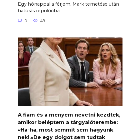
Egy hónappal a férjem, Mark temetése után
hatórás repülőútra
0
49
A fiam és a menyem nevetni kezdtek,
amikor beléptem a tárgyalóterembe:
«Ha-ha, most semmit sem hagyunk
neki.»De egy dolgot sem tudtak