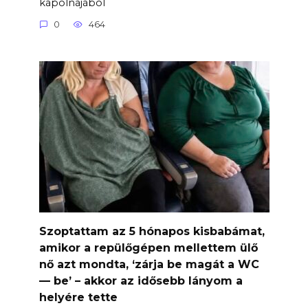
kápolnájából
0
464
Szoptattam az 5 hónapos kisbabámat,
amikor a repülőgépen mellettem ülő
nő azt mondta, ‘zárja be magát a WC
— be’ – akkor az idősebb lányom a
helyére tette