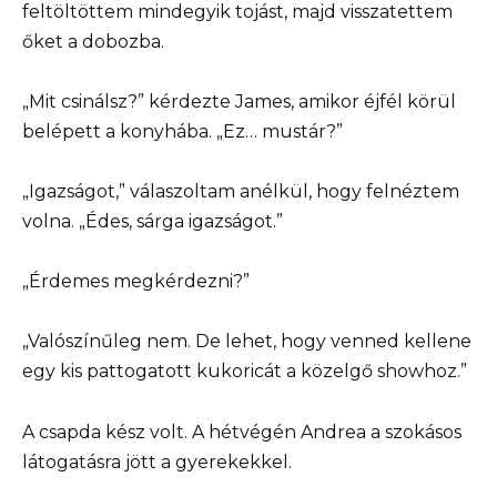
feltöltöttem mindegyik tojást, majd visszatettem
őket a dobozba.
„Mit csinálsz?” kérdezte James, amikor éjfél körül
belépett a konyhába. „Ez… mustár?”
„Igazságot,” válaszoltam anélkül, hogy felnéztem
volna. „Édes, sárga igazságot.”
„Érdemes megkérdezni?”
„Valószínűleg nem. De lehet, hogy venned kellene
egy kis pattogatott kukoricát a közelgő showhoz.”
A csapda kész volt. A hétvégén Andrea a szokásos
látogatásra jött a gyerekekkel.