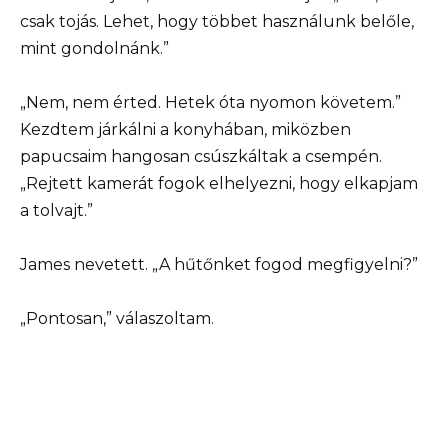
csak tojás. Lehet, hogy többet használunk belőle,
mint gondolnánk.”
„Nem, nem érted. Hetek óta nyomon követem.”
Kezdtem járkálni a konyhában, miközben
papucsaim hangosan csúszkáltak a csempén.
„Rejtett kamerát fogok elhelyezni, hogy elkapjam
a tolvajt.”
James nevetett. „A hűtőnket fogod megfigyelni?”
„Pontosan,” válaszoltam.