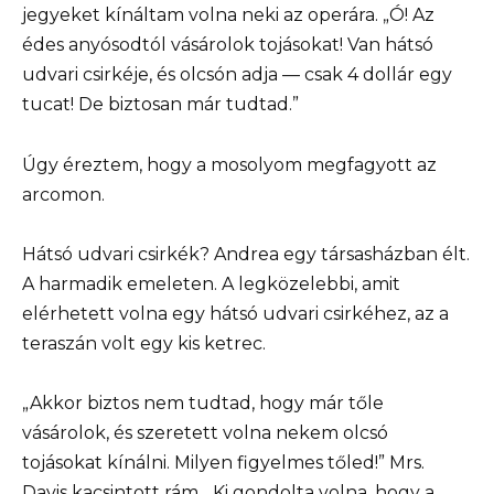
jegyeket kínáltam volna neki az operára. „Ó! Az
édes anyósodtól vásárolok tojásokat! Van hátsó
udvari csirkéje, és olcsón adja — csak 4 dollár egy
tucat! De biztosan már tudtad.”
Úgy éreztem, hogy a mosolyom megfagyott az
arcomon.
Hátsó udvari csirkék? Andrea egy társasházban élt.
A harmadik emeleten. A legközelebbi, amit
elérhetett volna egy hátsó udvari csirkéhez, az a
teraszán volt egy kis ketrec.
„Akkor biztos nem tudtad, hogy már tőle
vásárolok, és szeretett volna nekem olcsó
tojásokat kínálni. Milyen figyelmes tőled!” Mrs.
Davis kacsintott rám. „Ki gondolta volna, hogy a