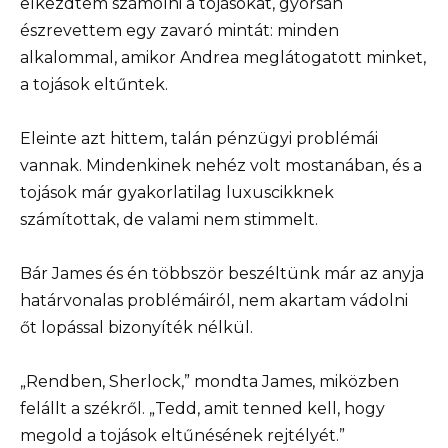
elkezdtem számolni a tojásokat, gyorsan
észrevettem egy zavaró mintát: minden
alkalommal, amikor Andrea meglátogatott minket,
a tojások eltűntek.
Eleinte azt hittem, talán pénzügyi problémái
vannak. Mindenkinek nehéz volt mostanában, és a
tojások már gyakorlatilag luxuscikknek
számítottak, de valami nem stimmelt.
Bár James és én többször beszéltünk már az anyja
határvonalas problémáiról, nem akartam vádolni
őt lopással bizonyíték nélkül.
„Rendben, Sherlock,” mondta James, miközben
felállt a székről. „Tedd, amit tenned kell, hogy
megold a tojások eltűnésének rejtélyét.”