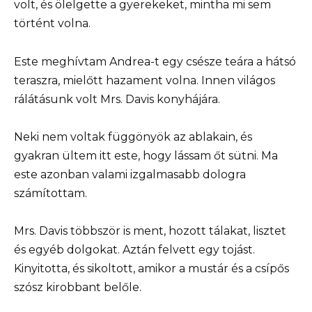
volt, és ölelgette a gyerekeket, mintha mi sem
történt volna.
Este meghívtam Andrea-t egy csésze teára a hátsó
teraszra, mielőtt hazament volna. Innen világos
rálátásunk volt Mrs. Davis konyhájára.
Neki nem voltak függönyök az ablakain, és
gyakran ültem itt este, hogy lássam őt sütni. Ma
este azonban valami izgalmasabb dologra
számítottam.
Mrs. Davis többször is ment, hozott tálakat, lisztet
és egyéb dolgokat. Aztán felvett egy tojást.
Kinyitotta, és sikoltott, amikor a mustár és a csípős
szósz kirobbant belőle.