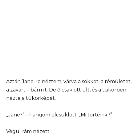
Aztán Jane-re néztem, várva a sokkot, a rémületet,
a zavart – bármit. De ő csak ott ült, és a tükörben
nézte a tükörképét.
„Jane?” – hangom elcsuklott. „Mi történik?”
Végül rám nézett.