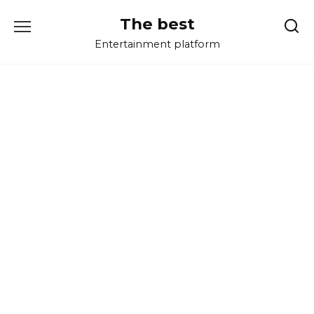
Перейти
The best
к
содержанию
Entertainment platform