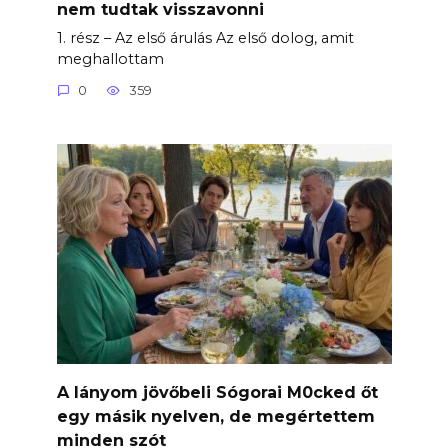
nem tudtak visszavonni
1. rész – Az első árulás Az első dolog, amit
meghallottam
0
359
A lányom jövőbeli Sógorai M0cked őt
egy másik nyelven, de megértettem
minden szót