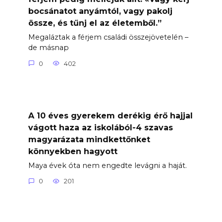
bocsánatot anyámtól, vagy pakolj
össze, és tűnj el az életemből.”
Megaláztak a férjem családi összejövetelén –
de másnap
0
402
A 10 éves gyerekem derékig érő hajjal
vágott haza az iskolából-4 szavas
magyarázata mindkettőnket
könnyekben hagyott
Maya évek óta nem engedte levágni a haját.
0
201