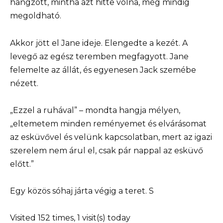
hangzott, mintha azt hitte volna, még mindig
megoldható.
Akkor jött el Jane ideje. Elengedte a kezét. A
levegő az egész teremben megfagyott. Jane
felemelte az állát, és egyenesen Jack szemébe
nézett.
„Ezzel a ruhával” – mondta hangja mélyen,
„eltemetem minden reményemet és elvárásomat
az esküvővel és velünk kapcsolatban, mert az igazi
szerelem nem árul el, csak pár nappal az esküvő
előtt.”
Egy közös sóhaj járta végig a teret. S
Visited 152 times, 1 visit(s) today