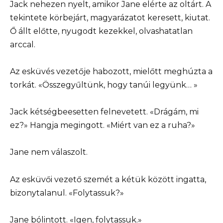
Jack nehezen nyelt, amikor Jane elérte az oltárt. A
tekintete körbejárt, magyarázatot keresett, kiutat.
Ő állt előtte, nyugodt kezekkel, olvashatatlan
arccal.
Az esküvés vezetője habozott, mielőtt meghúzta a
torkát. «Összegyűltünk, hogy tanúi legyünk… »
Jack kétségbeesetten felnevetett. «Drágám, mi
ez?» Hangja megingott. «Miért van ez a ruha?»
Jane nem válaszolt.
Az esküvői vezető szemét a kétük között ingatta,
bizonytalanul. «Folytassuk?»
Jane bólintott. «Igen, folytassuk.»