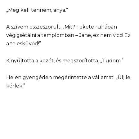
„Meg kell tennem, anya.”
A szívem összeszorult. „Mit? Fekete ruhában
végigsétálni a templomban – Jane, ez nem vicc! Ez
a te esküvőd!”
Kinyújtotta a kezét, és megszorította. „Tudom.”
Helen gyengéden megérintette a vállamat. „Ülj le,
kérlek.”