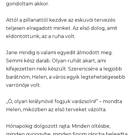
gondoltam akkor.
Attól a pillanattól kezdve az esküvői tervezés
teljesen elragadott minket. Az első dolog, amit
eldöntöttünk, az a ruha volt.
Jane mindig is valami egyedit álmodott meg.
Semmi kész darab. Olyan ruhát akart, ami
kifejezetten neki készült. Szerencsére a legjobb
barátnőm, Helen, a város egyik legtehetségesebb
varrónője volt.
„Ó, olyan királynővé fogjuk varázsolni!” – mondta
Helen, miközben az első terveket vázolta.
Hónapokig dolgozott rajta. Minden öltésbe,
minden gyöngybe, minden finom ráncba beleadta