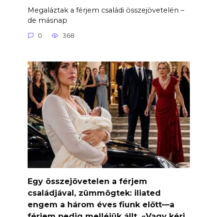
Megaláztak a férjem családi összejövetelén –
de másnap
0
368
Egy összejövetelen a férjem
családjával, zümmögtek: iliated
engem a három éves fiunk előtt—a
férjem pedig melléjük állt. «Vagy kérj