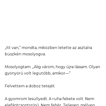
„Itt van,” mondta, miközben letette az asztalra
büszkén mosolyogva.
Mosolyogtam. „Alig várom, hogy újra lássam. Olyan
gyönyörű volt legutóbb, amikor—”
Felvettem a doboz tetejét.
A gyomrom lesüllyedt. A ruha fekete volt. Nem
elefántcsontszínű. Nem fehér. Teljesen, mélyen