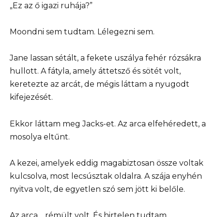
„Ez az ő igazi ruhája?”
Moondni sem tudtam. Lélegezni sem.
Jane lassan sétált, a fekete uszálya fehér rózsákra
hullott. A fátyla, amely áttetsző és sötét volt,
keretezte az arcát, de mégis láttam a nyugodt
kifejezését.
Ekkor láttam meg Jacks-et. Az arca elfehéredett, a
mosolya eltűnt.
A kezei, amelyek eddig magabiztosan össze voltak
kulcsolva, most lecsúsztak oldalra. A szája enyhén
nyitva volt, de egyetlen szó sem jött ki belőle.
Az arca… rémült volt. És hirtelen tudtam.