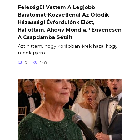
Feleségül Vettem A Legjobb
Barátomat-Közvetlenül Az Ötödik
Házassági Évfordulónk Előtt,
Hallottam, Ahogy Mondja, ‘ Egyenesen
A Csapdámba Sétált
Azt hittem, hogy korábban érek haza, hogy
meglepjem
0
148