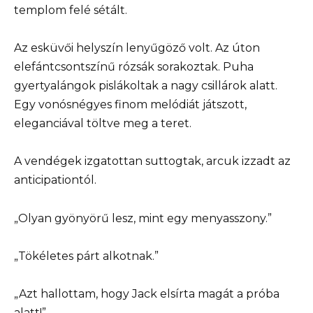
templom felé sétált.
Az esküvői helyszín lenyűgöző volt. Az úton
elefántcsontszínű rózsák sorakoztak. Puha
gyertyalángok pislákoltak a nagy csillárok alatt.
Egy vonósnégyes finom melódiát játszott,
eleganciával töltve meg a teret.
A vendégek izgatottan suttogtak, arcuk izzadt az
anticipationtól.
„Olyan gyönyörű lesz, mint egy menyasszony.”
„Tökéletes párt alkotnak.”
„Azt hallottam, hogy Jack elsírta magát a próba
alatt!”