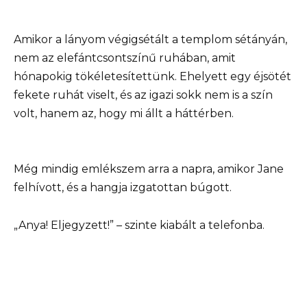
Amikor a lányom végigsétált a templom sétányán,
nem az elefántcsontszínű ruhában, amit
hónapokig tökéletesítettünk. Ehelyett egy éjsötét
fekete ruhát viselt, és az igazi sokk nem is a szín
volt, hanem az, hogy mi állt a háttérben.
Még mindig emlékszem arra a napra, amikor Jane
felhívott, és a hangja izgatottan búgott.
„Anya! Eljegyzett!” – szinte kiabált a telefonba.