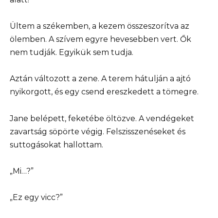
Ültem a székemben, a kezem összeszorítva az
ölemben. A szívem egyre hevesebben vert. Ők
nem tudják. Egyikük sem tudja.
Aztán változott a zene. A terem hátulján a ajtó
nyikorgott, és egy csend ereszkedett a tömegre.
Jane belépett, feketébe öltözve. A vendégeket
zavartság söpörte végig. Felszisszenéseket és
suttogásokat hallottam.
„Mi…?”
„Ez egy vicc?”