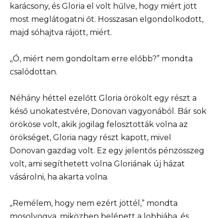
karácsony, és Gloria el volt hűlve, hogy miért jött
most meglátogatni őt. Hosszasan elgondolkodott,
majd sóhajtva rájött, miért.
„Ó, miért nem gondoltam erre előbb?” mondta
csalódottan.
Néhány héttel ezelőtt Gloria örökölt egy részt a
késő unokatestvére, Donovan vagyonából. Bár sok
örököse volt, akik jogilag felosztották volna az
örökséget, Gloria nagy részt kapott, mivel
Donovan gazdag volt. Ez egy jelentős pénzösszeg
volt, ami segíthetett volna Gloriának új házat
vásárolni, ha akarta volna.
„Remélem, hogy nem ezért jöttél,” mondta
mosolyogva, miközben belépett a lobbiába, és