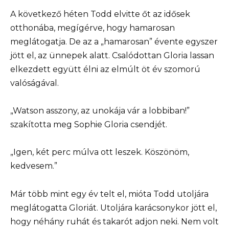
A következő héten Todd elvitte őt az idősek
otthonába, megígérve, hogy hamarosan
meglátogatja. De az a „hamarosan” évente egyszer
jött el, az ünnepek alatt. Csalódottan Gloria lassan
elkezdett együtt élni az elmúlt öt év szomorú
valóságával.
„Watson asszony, az unokája vár a lobbiban!”
szakította meg Sophie Gloria csendjét.
„Igen, két perc múlva ott leszek. Köszönöm,
kedvesem.”
Már több mint egy év telt el, mióta Todd utoljára
meglátogatta Gloriát. Utoljára karácsonykor jött el,
hogy néhány ruhát és takarót adjon neki. Nem volt