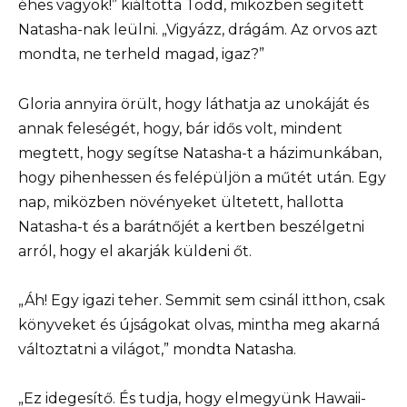
éhes vagyok!” kiáltotta Todd, miközben segített
Natasha-nak leülni. „Vigyázz, drágám. Az orvos azt
mondta, ne terheld magad, igaz?”
Gloria annyira örült, hogy láthatja az unokáját és
annak feleségét, hogy, bár idős volt, mindent
megtett, hogy segítse Natasha-t a házimunkában,
hogy pihenhessen és felépüljön a műtét után. Egy
nap, miközben növényeket ültetett, hallotta
Natasha-t és a barátnőjét a kertben beszélgetni
arról, hogy el akarják küldeni őt.
„Áh! Egy igazi teher. Semmit sem csinál itthon, csak
könyveket és újságokat olvas, mintha meg akarná
változtatni a világot,” mondta Natasha.
„Ez idegesítő. És tudja, hogy elmegyünk Hawaii-