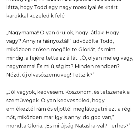
látta, hogy Todd egy nagy mosollyal és kitárt
karokkal közeledik felé.
„Nagymama!! Olyan örülök, hogy látlak! Hogy
vagy? Annyira hiányoztál!” üdvözölte Todd,
miközben erősen megölelte Gloriát, és mint
mindig, a fejére tette az állát. „Ó, olyan meleg vagy,
nagymama! És mi újság itt? Minden rendben?
Nézd, új olvasószemüveg! Tetszik?”
„Jól vagyok, kedvesem. Köszönöm, és tetszenek a
szemüvegek. Olyan kedves tőled, hogy
emlékeztél rám és eljöttél meglátogatni ezt a régi
nőt, miközben már így is annyi dolgod van,”
mondta Gloria. „És mi újság Natasha-val? Terhes?”