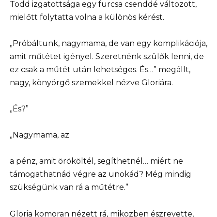
Todd izgatottsága egy furcsa csenddé változott,
mielőtt folytatta volna a különös kérést.
„Próbáltunk, nagymama, de van egy komplikációja,
amit műtétet igényel. Szeretnénk szülők lenni, de
ez csak a műtét után lehetséges. És…” megállt,
nagy, könyörgő szemekkel nézve Gloriára.
„És?”
„Nagymama, az
a pénz, amit örököltél, segíthetnél… miért ne
támogathatnád végre az unokád? Még mindig
szükségünk van rá a műtétre.”
Gloria komoran nézett rá, miközben észrevette,