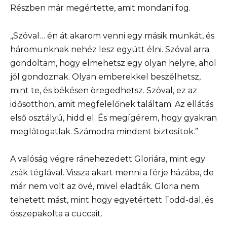
Részben már megértette, amit mondani fog.
„Szóval… én át akarom venni egy másik munkát, és
háromunknak nehéz lesz együtt élni. Szóval arra
gondoltam, hogy elmehetsz egy olyan helyre, ahol
jól gondoznak. Olyan emberekkel beszélhetsz,
mint te, és békésen öregedhetsz. Szóval, ez az
idősotthon, amit megfelelőnek találtam. Az ellátás
első osztályú, hidd el. És megígérem, hogy gyakran
meglátogatlak. Számodra mindent biztosítok.”
A valóság végre ránehezedett Gloriára, mint egy
zsák téglával. Vissza akart menni a férje házába, de
már nem volt az övé, mivel eladták. Gloria nem
tehetett mást, mint hogy egyetértett Todd-dal, és
összepakolta a cuccait.