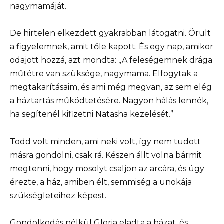
nagymamáját.
De hirtelen elkezdett gyakrabban látogatni. Örült
a figyelemnek, amit tőle kapott. És egy nap, amikor
odajött hozzá, azt mondta: „A feleségemnek drága
műtétre van szüksége, nagymama. Elfogytak a
megtakarításaim, és ami még megvan, az sem elég
a háztartás működtetésére. Nagyon hálás lennék,
ha segítenél kifizetni Natasha kezelését.”
Todd volt minden, ami neki volt, így nem tudott
másra gondolni, csak rá. Készen állt volna bármit
megtenni, hogy mosolyt csaljon az arcára, és úgy
érezte, a ház, amiben élt, semmiség a unokája
szükségleteihez képest.
Gondolkodás nélkül Gloria eladta a házat, és