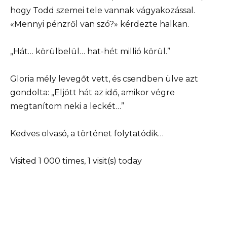
hogy Todd szemei tele vannak vágyakozással.
«Mennyi pénzről van szó?» kérdezte halkan.
„Hát… körülbelül… hat-hét millió körül.”
Gloria mély levegőt vett, és csendben ülve azt
gondolta: „Eljött hát az idő, amikor végre
megtanítom neki a leckét…”
Kedves olvasó, a történet folytatódik…
Visited 1 000 times, 1 visit(s) today