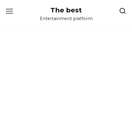
Перейти
The best
к
содержанию
Entertainment platform