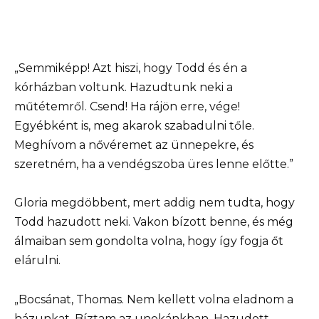
„Semmiképp! Azt hiszi, hogy Todd és én a
kórházban voltunk. Hazudtunk neki a
műtétemről. Csend! Ha rájön erre, vége!
Egyébként is, meg akarok szabadulni tőle.
Meghívom a nővéremet az ünnepekre, és
szeretném, ha a vendégszoba üres lenne előtte.”
Gloria megdöbbent, mert addig nem tudta, hogy
Todd hazudott neki. Vakon bízott benne, és még
álmaiban sem gondolta volna, hogy így fogja őt
elárulni.
„Bocsánat, Thomas. Nem kellett volna eladnom a
házunkat. Bíztam az unokánkban. Hazudott