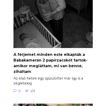
A férjemet minden este elkapták a
Babakamerán 2 papírzacskót tartok-
amikor megláttam, mi van benne,
ziháltam
Az első hetek egy újszülöttel már így is a
végletekig
0
213