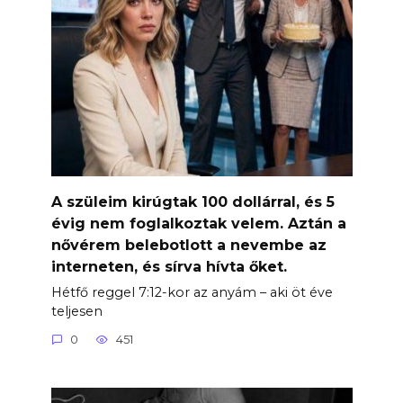
A szüleim kirúgtak 100 dollárral, és 5
évig nem foglalkoztak velem. Aztán a
nővérem belebotlott a nevembe az
interneten, és sírva hívta őket.
Hétfő reggel 7:12-kor az anyám – aki öt éve
teljesen
0
451