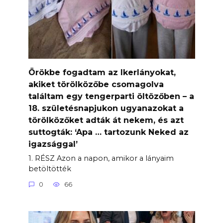
Örökbe fogadtam az Ikerlányokat,
akiket törölközőbe csomagolva
találtam egy tengerparti öltözőben – a
18. születésnapjukon ugyanazokat a
törölközőket adták át nekem, és azt
suttogták: ‘Apa … tartozunk Neked az
igazsággal’
1. RÉSZ Azon a napon, amikor a lányaim
betöltötték
0
66