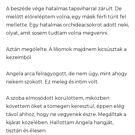
A beszéde vége hatalmas tapsviharral zárult. De
mielőtt előreléptem volna, egy másik férfi tűnt fel
mellette. Egy hatalmas orchideacsokrot adott neki,
olyat, amit sosem tudtam volna megvenni.
Aztán megölelte. A liliomok majdnem kicsúsztak a
kezeimből.
Angela arca felragyogott, de nem úgy, mint ahogy
nekem szokott. Ez meleg és intim volt.
A szoba elmosódott körülöttem, miközben
követtem őket a tömegen keresztül, éppen elég
távol ahhoz, hogy ne vegyenek észre. Megálltak a
kijárat közelében. Hallottam Angela hangját,
tisztán és élesen: