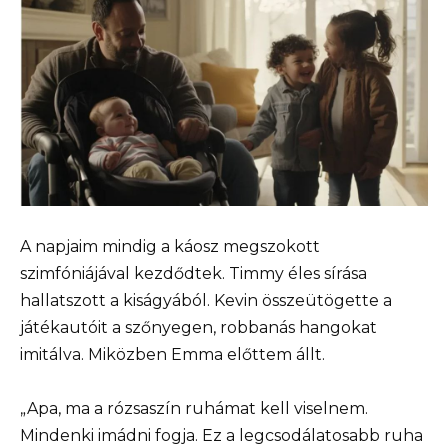
A napjaim mindig a káosz megszokott
szimfóniájával kezdődtek. Timmy éles sírása
hallatszott a kiságyából. Kevin összeütögette a
játékautóit a szőnyegen, robbanás hangokat
imitálva. Miközben Emma előttem állt.
„Apa, ma a rózsaszín ruhámat kell viselnem.
Mindenki imádni fogja. Ez a legcsodálatosabb ruha