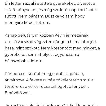
Én lettem az, aki etette a gyerekeket, olvasott a
szülői könyveket, és még születésnapi tortákat is
sütött. Nem bántam. Büszke voltam, hogy
mennyire képes lettem.
Aznap délután, miközben Kevin jelmezének
utolsó varrásait végeztem, Angela hamarabb jött
haza, mint szokott. Nem köszöntött meg minket, a
gyerekeket sem. Ehelyett egyenesen a
hálószobába sietett.
Pár perccel később megjelent az ajtóban,
átváltozva. A fekete ruhája tökéletesen simul a
testére, és a vörös rúzsa csillogott a fényben.
Elbűvölő volt.
„Ma este munkahelyi buli van. Ott kell lennem” –