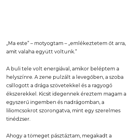
„Ma este” – motyogtam – „emlékeztetem őt arra,
amit valaha együtt voltunk.”
A buli tele volt energiával, amikor beléptem a
helyszínre. A zene pulzált a levegőben, a szoba
csillogott a drága szövetekkel és a ragyogó
ékszerekkel. Kicsit idegennek éreztem magam a
egyszerű ingemben és nadrágomban, a
liliomcsokrot szorongatva, mint egy szerelmes
tinédzser.
Ahogy a tömeget pásztáztam, megakadt a