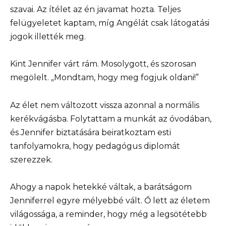
szavai. Az ítélet az én javamat hozta. Teljes
felügyeletet kaptam, míg Angélát csak látogatási
jogok illették meg.
Kint Jennifer várt rám. Mosolygott, és szorosan
megölelt. „Mondtam, hogy meg fogjuk oldani!”
Az élet nem változott vissza azonnal a normális
kerékvágásba. Folytattam a munkát az óvodában,
és Jennifer biztatására beiratkoztam esti
tanfolyamokra, hogy pedagógus diplomát
szerezzek.
Ahogy a napok hetekké váltak, a barátságom
Jenniferrel egyre mélyebbé vált. Ő lett az életem
világossága, a reminder, hogy még a legsötétebb