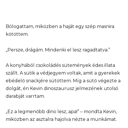
Bólogattam, miközben a haját egy szép masnira
kötöttem.
„Persze, drágám. Mindenki el lesz ragadtatva.”
A konyhából csokoládés sütemények édes illata
szállt. A sütik a védjegyem voltak, amit a gyerekek
ebédelő snackjére sütöttem. Míg a sütő végezte a
dolgát, én Kevin dinoszaurusz jelmezének utolsó
darabját varrtam.
„Ez a legmenőbb dino lesz, apa!” – mondta Kevin,
miközben az asztalra hajolva nézte a munkámat.