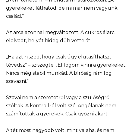
gyerekeket láthatod, de mi már nem vagyunk
család.”
Az arca azonnal megváltozott. A cukros álarc
elolvadt, helyét hideg düh vette át.
„Ha azt hiszed, hogy csak úgy elutasíthatsz,
tévedsz” – sziszegte. „El fogom vinni a gyerekeket.
Nincs még stabil munkád. A bíróság rám fog
szavazni.”
Szavai nem a szeretetről vagy a szülőségről
szóltak. A kontrollról volt szó. Angélának nem
számítottak a gyerekek. Csak győzni akart.
A tét most nagyobb volt, mint valaha, és nem