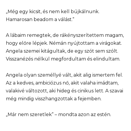
„Még egy kicsit, és nem kell bújkálnunk.
Hamarosan beadom a válást.”
A lábaim remegtek, de rákényszerítettem magam,
hogy előre lépjek. Némán nyújtottam a virágokat.
Angela szemei kitágultak, de egy szót sem szólt.
Visszanézés nélkül megfordultam és elindultam.
Angela olyan személlyé vált, akit alig ismertem fel.
Az a kedves, ambiciózus nő, akit valaha imádtam,
valakivé változott, aki hideg és cinikus lett. A szavai
még mindig visszhangzottak a fejemben.
„Már nem szeretlek” – mondta azon az estén.