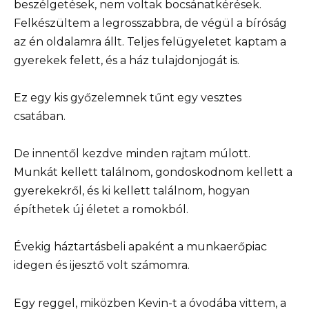
beszélgetések, nem voltak bocsánatkérések.
Felkészültem a legrosszabbra, de végül a bíróság
az én oldalamra állt. Teljes felügyeletet kaptam a
gyerekek felett, és a ház tulajdonjogát is.
Ez egy kis győzelemnek tűnt egy vesztes
csatában.
De innentől kezdve minden rajtam múlott.
Munkát kellett találnom, gondoskodnom kellett a
gyerekekről, és ki kellett találnom, hogyan
építhetek új életet a romokból.
Évekig háztartásbeli apaként a munkaerőpiac
idegen és ijesztő volt számomra.
Egy reggel, miközben Kevin-t a óvodába vittem, a