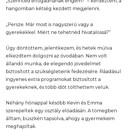
„Szerinted elfogadnának engem?” – kérdeztem, a
hangomban kétség kezdett megjelenni.
„Persze. Már most is nagyszerű vagy a
gyerekekkel. Miért ne tehetnéd hivatalossá?”
Úgy döntöttem, jelentkezem, és hetek múlva
elkezdtem dolgozni az óvodában. Nem volt
állandó munka, de elegendő jövedelmet
biztosított a szükségleteink fedezésére. Ráadásul
ingyenes extra programokat biztosított a
gyerekeknek, és több időt tölthettem velük.
Néhány hónappal később Kevin és Emma
szerepeltek egy osztály előadásán. A tömegben
álltam, büszkén tapsolva, ahogy a gyermekeim
meghajoltak.