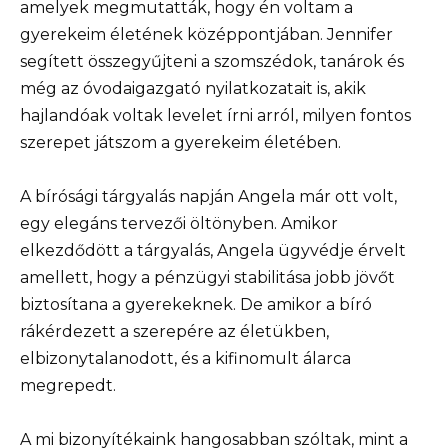
amelyek megmutatták, hogy én voltam a
gyerekeim életének középpontjában. Jennifer
segített összegyűjteni a szomszédok, tanárok és
még az óvodaigazgató nyilatkozatait is, akik
hajlandóak voltak levelet írni arról, milyen fontos
szerepet játszom a gyerekeim életében.
A bírósági tárgyalás napján Angela már ott volt,
egy elegáns tervezői öltönyben. Amikor
elkezdődött a tárgyalás, Angela ügyvédje érvelt
amellett, hogy a pénzügyi stabilitása jobb jövőt
biztosítana a gyerekeknek. De amikor a bíró
rákérdezett a szerepére az életükben,
elbizonytalanodott, és a kifinomult álarca
megrepedt.
A mi bizonyítékaink hangosabban szóltak, mint a