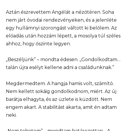
Aztán észrevettem Angélát a nézőtéren. Soha
nem járt óvodai rendezvényeken, és a jelenléte
egy hullámnyi szorongást váltott ki belőlem. Az
előadás után hozzám lépett, a mosolya túl széles
ahhoz, hogy őszinte legyen.
„Beszéljünk” – mondta édesen. „Gondolkodtam…
talán újra esélyt kellene adni a családunknak.”
Megdermedtem. A hangja hamis volt, számító.
Nem kellett sokáig gondolkodnom, miért. Az új
barátja elhagyta, és az üzlete is küzdött. Nem
engem akart. A stabilitást akarta, amit én adtam
neki.
„Nem tehetem” – mondtam határozottan. „A