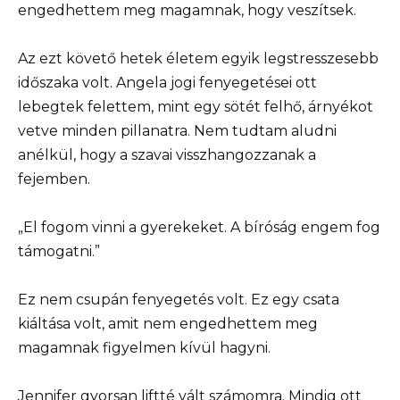
engedhettem meg magamnak, hogy veszítsek.
Az ezt követő hetek életem egyik legstresszesebb
időszaka volt. Angela jogi fenyegetései ott
lebegtek felettem, mint egy sötét felhő, árnyékot
vetve minden pillanatra. Nem tudtam aludni
anélkül, hogy a szavai visszhangozzanak a
fejemben.
„El fogom vinni a gyerekeket. A bíróság engem fog
támogatni.”
Ez nem csupán fenyegetés volt. Ez egy csata
kiáltása volt, amit nem engedhettem meg
magamnak figyelmen kívül hagyni.
Jennifer gyorsan liftté vált számomra. Mindig ott