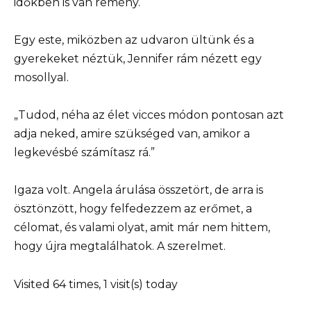
időkben is van remény.
Egy este, miközben az udvaron ültünk és a
gyerekeket néztük, Jennifer rám nézett egy
mosollyal.
„Tudod, néha az élet vicces módon pontosan azt
adja neked, amire szükséged van, amikor a
legkevésbé számítasz rá.”
Igaza volt. Angela árulása összetört, de arra is
ösztönzött, hogy felfedezzem az erőmet, a
célomat, és valami olyat, amit már nem hittem,
hogy újra megtalálhatok. A szerelmet.
Visited 64 times, 1 visit(s) today