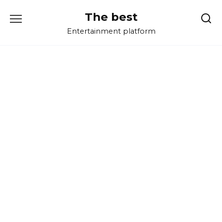
Перейти
The best
к
содержанию
Entertainment platform