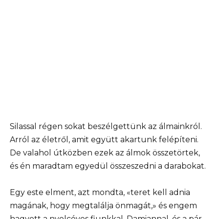
Silassal régen sokat beszélgettünk az álmainkról.
Arról az életről, amit együtt akartunk felépíteni.
De valahol útközben ezek az álmok összetörtek,
és én maradtam egyedül összeszedni a darabokat.
Egy este elment, azt mondta, «teret kell adnia
magának, hogy megtalálja önmagát,» és engem
hagyott a nyolcéves fiunkkal, Damiannal, és a pár