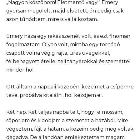
„Nagyon köszönöm! Életmentő vagy!” Emery
gyorsan megölelt, majd elsietett, én pedig csak
azon tűnődtem, mire is vállalkoztam.
Emery háza egy rakás szemét volt, és ezt finoman
fogalmaztam. Olyan volt, mintha egy tornádó
csapott volna végig rajta, üres üvegekkel,
félbehagyott étellel teli tányérokkal és szeméttel
mindenhol.
Ott álltam a nappali közepén, kezeimet a csípőmre
téve, próbálva kitalálni, hol kezdjem el.
Két nap. Két teljes napba telt, hogy felmossam,
söpörjem és kidobjam a szemetet a házából. Mire
végeztem, fájt a hátam, a kezeim pedig meg voltak
dagadva. De állandóan emlékeztettem magam