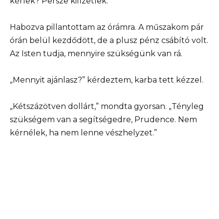
kérlek? Persze kifizetlek.”
Habozva pillantottam az órámra. A műszakom pár
órán belül kezdődött, de a plusz pénz csábító volt.
Az Isten tudja, mennyire szükségünk van rá.
„Mennyit ajánlasz?” kérdeztem, karba tett kézzel.
„Kétszázötven dollárt,” mondta gyorsan. „Tényleg
szükségem van a segítségedre, Prudence. Nem
kérnélek, ha nem lenne vészhelyzet.”