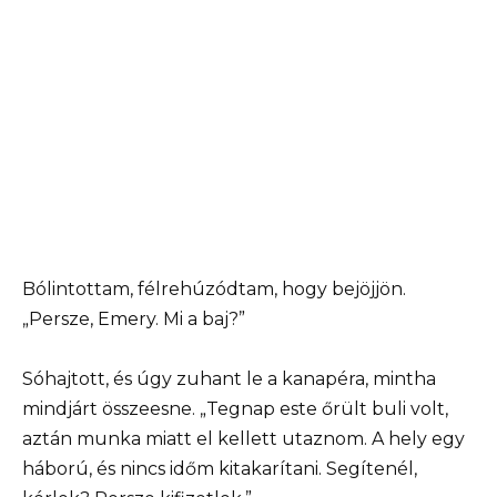
Bólintottam, félrehúzódtam, hogy bejöjjön.
„Persze, Emery. Mi a baj?”
Sóhajtott, és úgy zuhant le a kanapéra, mintha
mindjárt összeesne. „Tegnap este őrült buli volt,
aztán munka miatt el kellett utaznom. A hely egy
háború, és nincs időm kitakarítani. Segítenél,