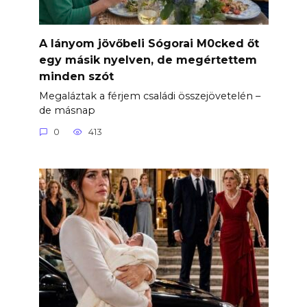
A lányom jövőbeli Sógorai M0cked őt
egy másik nyelven, de megértettem
minden szót
Megaláztak a férjem családi összejövetelén –
de másnap
0
413