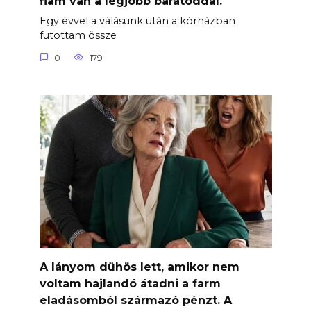
fiam van a legjobb barátoddal.
Egy évvel a válásunk után a kórházban
futottam össze
0
179
A lányom dühös lett, amikor nem
voltam hajlandó átadni a farm
eladásomból származó pénzt. A