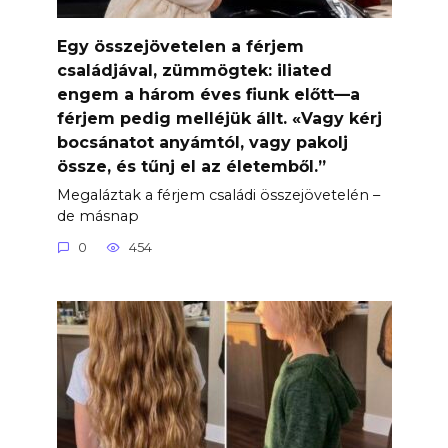
Egy összejövetelen a férjem
családjával, zümmögtek: iliated
engem a három éves fiunk előtt—a
férjem pedig melléjük állt. «Vagy kérj
bocsánatot anyámtól, vagy pakolj
össze, és tűnj el az életemből.”
Megaláztak a férjem családi összejövetelén –
de másnap
0
454