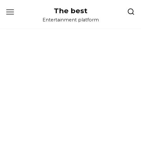
Перейти
The best
к
содержанию
Entertainment platform