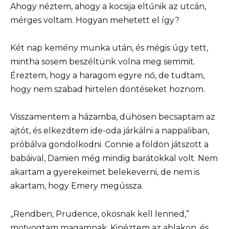
Ahogy néztem, ahogy a kocsija eltűnik az utcán,
mérges voltam. Hogyan mehetett el így?
Két nap kemény munka után, és mégis úgy tett,
mintha sosem beszéltünk volna meg semmit.
Éreztem, hogy a haragom egyre nő, de tudtam,
hogy nem szabad hirtelen döntéseket hoznom.
Visszamentem a házamba, dühösen becsaptam az
ajtót, és elkezdtem ide-oda járkálni a nappaliban,
próbálva gondolkodni. Connie a földön játszott a
babáival, Damien még mindig barátokkal volt. Nem
akartam a gyerekeimet belekeverni, de nem is
akartam, hogy Emery megússza.
„Rendben, Prudence, okosnak kell lenned,”
motyogtam magamnak. Kinéztem az ablakon, és