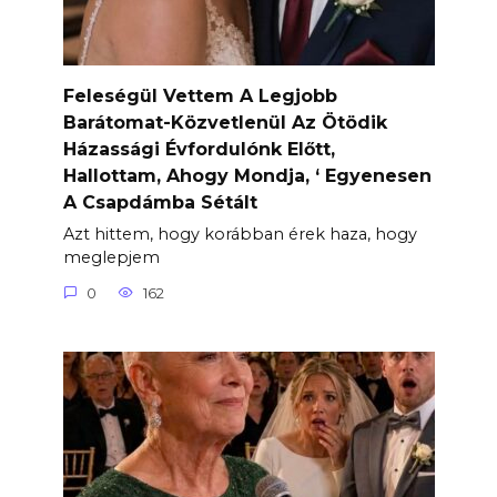
Feleségül Vettem A Legjobb
Barátomat-Közvetlenül Az Ötödik
Házassági Évfordulónk Előtt,
Hallottam, Ahogy Mondja, ‘ Egyenesen
A Csapdámba Sétált
Azt hittem, hogy korábban érek haza, hogy
meglepjem
0
162