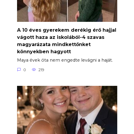
A 10 éves gyerekem derékig érő hajjal
vágott haza az iskolából-4 szavas
magyarázata mindkettőnket
könnyekben hagyott
Maya évek óta nem engedte levágni a haját.
0
219