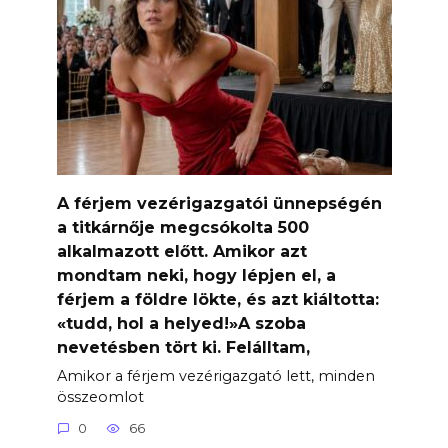
A férjem vezérigazgatói ünnepségén
a titkárnője megcsókolta 500
alkalmazott előtt. Amikor azt
mondtam neki, hogy lépjen el, a
férjem a földre lökte, és azt kiáltotta:
«tudd, hol a helyed!»A szoba
nevetésben tört ki. Felálltam,
Amikor a férjem vezérigazgató lett, minden
összeomlot
0
66