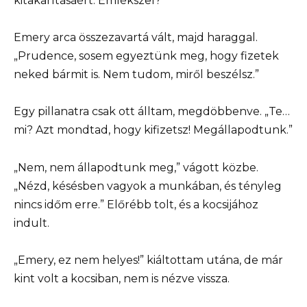
kitakarításáért. Emlékszel?”
Emery arca összezavartá vált, majd haraggal.
„Prudence, sosem egyeztünk meg, hogy fizetek
neked bármit is. Nem tudom, miről beszélsz.”
Egy pillanatra csak ott álltam, megdöbbenve. „Te…
mi? Azt mondtad, hogy kifizetsz! Megállapodtunk.”
„Nem, nem állapodtunk meg,” vágott közbe.
„Nézd, késésben vagyok a munkában, és tényleg
nincs időm erre.” Előrébb tolt, és a kocsijához
indult.
„Emery, ez nem helyes!” kiáltottam utána, de már
kint volt a kocsiban, nem is nézve vissza.