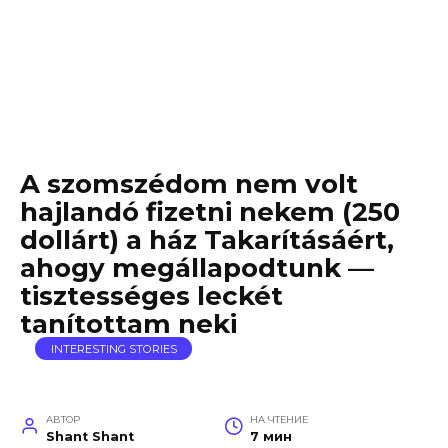
A szomszédom nem volt
hajlandó fizetni nekem (250
dollárt) a ház Takarításáért,
ahogy megállapodtunk —
tisztességes leckét
tanítottam neki
INTERESTING STORIES
АВТОР
НА ЧТЕНИЕ
Shant Shant
7 мин