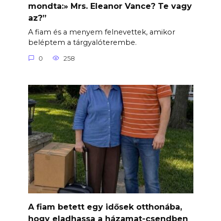
mondta:» Mrs. Eleanor Vance? Te vagy
az?”
A fiam és a menyem felnevettek, amikor
beléptem a tárgyalóterembe.
0
258
A fiam betett egy idősek otthonába,
hogy eladhassa a házamat-csendben