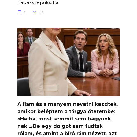
hatórás repülőútra
0
19
A fiam és a menyem nevetni kezdtek,
amikor beléptem a tárgyalóterembe:
«Ha-ha, most semmit sem hagyunk
neki.»De egy dolgot sem tudtak
rólam, és amint a bíró rám nézett, azt