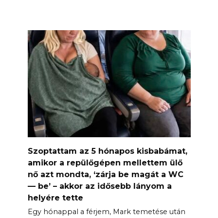
Szoptattam az 5 hónapos kisbabámat,
amikor a repülőgépen mellettem ülő
nő azt mondta, ‘zárja be magát a WC
— be’ – akkor az idősebb lányom a
helyére tette
Egy hónappal a férjem, Mark temetése után