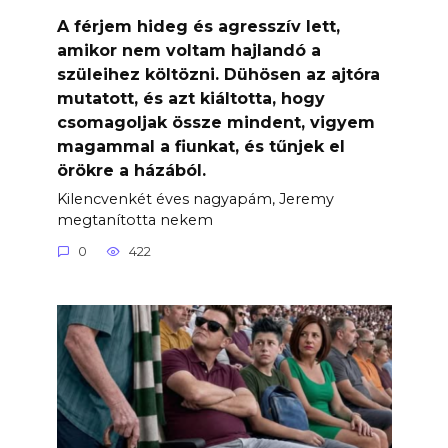
A férjem hideg és agresszív lett,
amikor nem voltam hajlandó a
szüleihez költözni. Dühösen az ajtóra
mutatott, és azt kiáltotta, hogy
csomagoljak össze mindent, vigyem
magammal a fiunkat, és tűnjek el
örökre a házából.
Kilencvenkét éves nagyapám, Jeremy
megtanította nekem
0
422