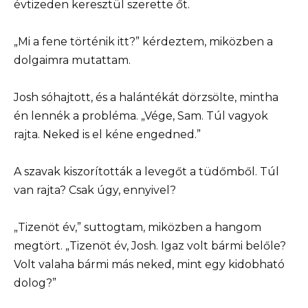
évtizeden keresztül szerette őt.
„Mi a fene történik itt?” kérdeztem, miközben a
dolgaimra mutattam.
Josh sóhajtott, és a halántékát dörzsölte, mintha
én lennék a probléma. „Vége, Sam. Túl vagyok
rajta. Neked is el kéne engedned.”
A szavak kiszorították a levegőt a tüdőmből. Túl
van rajta? Csak úgy, ennyivel?
„Tizenöt év,” suttogtam, miközben a hangom
megtört. „Tizenöt év, Josh. Igaz volt bármi belőle?
Volt valaha bármi más neked, mint egy kidobható
dolog?”