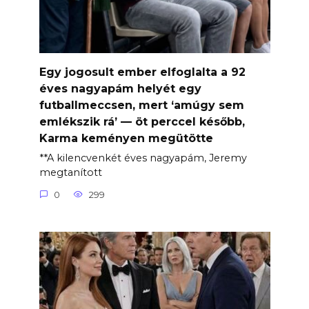
Egy jogosult ember elfoglalta a 92
éves nagyapám helyét egy
futballmeccsen, mert ‘amúgy sem
emlékszik rá’ — öt perccel később,
Karma keményen megütötte
**A kilencvenkét éves nagyapám, Jeremy
megtanított
0
299