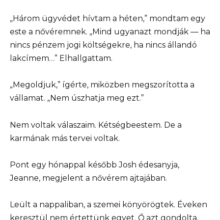
„Három ügyvédet hívtam a héten,” mondtam egy
este a nővéremnek. „Mind ugyanazt mondják — ha
nincs pénzem jogi költségekre, ha nincs állandó
lakcímem…” Elhallgattam.
„Megoldjuk,” ígérte, miközben megszorította a
vállamat. „Nem úszhatja meg ezt.”
Nem voltak válaszaim. Kétségbeestem. De a
karmának más tervei voltak.
Pont egy hónappal később Josh édesanyja,
Jeanne, megjelent a nővérem ajtajában.
Leült a nappaliban, a szemei könyörögtek. Éveken
keresztül nem értettünk egyet. Ő azt gondolta,