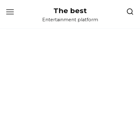
Перейти
The best
к
содержанию
Entertainment platform