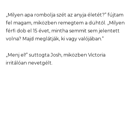
„Milyen apa rombolja szét az anyja életét?” fújtam
fel magam, miközben remegtem a dühtől. „Milyen
férfi dob el 15 évet, mintha semmit sem jelentett
volna? Majd meglátják, ki vagy valójában.”
„Menj el!” suttogta Josh, miközben Victoria
irritálóan nevetgélt.