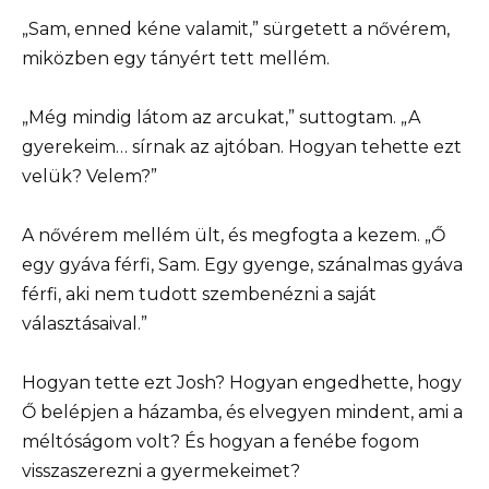
„Sam, enned kéne valamit,” sürgetett a nővérem,
miközben egy tányért tett mellém.
„Még mindig látom az arcukat,” suttogtam. „A
gyerekeim… sírnak az ajtóban. Hogyan tehette ezt
velük? Velem?”
A nővérem mellém ült, és megfogta a kezem. „Ő
egy gyáva férfi, Sam. Egy gyenge, szánalmas gyáva
férfi, aki nem tudott szembenézni a saját
választásaival.”
Hogyan tette ezt Josh? Hogyan engedhette, hogy
Ő belépjen a házamba, és elvegyen mindent, ami a
méltóságom volt? És hogyan a fenébe fogom
visszaszerezni a gyermekeimet?