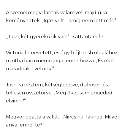
A szemei megvillantak valamivel, majd újra
keményedtek. „Igaz volt… amíg nem lett más.”
„Josh, két gyerekünk van!” csattantam fel.
Victoria felnevetett, és úgy bújt Josh oldalához,
mintha bárminemű joga lenne hozzá. „És ők itt
maradnak… velünk.”
Josh-ra néztem, kétségbeesve, dühösen és
teljesen összetörve. „Még őket sem engeded
elvinni?”
Megvonogatta a vállát. „Nincs hol laknod. Milyen
anya lennél te?”