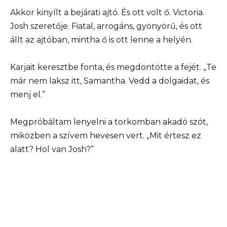
Akkor kinyílt a bejárati ajtó. És ott volt ő. Victoria.
Josh szeretője. Fiatal, arrogáns, gyönyörű, és ott
állt az ajtóban, mintha ő is ott lenne a helyén.
Karjait keresztbe fonta, és megdöntötte a fejét. „Te
már nem laksz itt, Samantha. Vedd a dolgaidat, és
menj el.”
Megpróbáltam lenyelni a torkomban akadó szót,
miközben a szívem hevesen vert. „Mit értesz ez
alatt? Hol van Josh?”