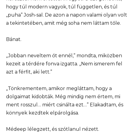
hogy túl modern vagyok, túl független, és túl
„puha” Josh-sal. De azon a napon valami olyan volt
a tekintetében, amit még soha nem láttam tőle.
Bánat.
„Jobban neveltem őt ennél,” mondta, miközben
kezeit a térdére fonva izgatta. „Nem ismerem fel
azt a férfit, aki lett.”
„Tönkrementem, amikor megláttam, hogy a
dolgaimat kidobták. Még mindig nem értem, mi
ment rosszul… miért csinálta ezt…” Elakadtam, és
könnyek kezdtek elpárolgása.
Médeep lélegzett, és szótlanul nézett.