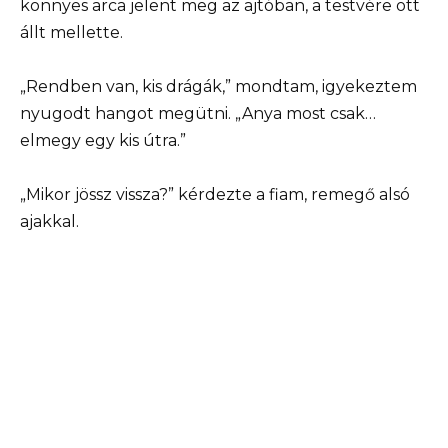
könnyes arca jelent meg az ajtóban, a testvére ott
állt mellette.
„Rendben van, kis drágák,” mondtam, igyekeztem
nyugodt hangot megütni. „Anya most csak…
elmegy egy kis útra.”
„Mikor jössz vissza?” kérdezte a fiam, remegő alsó
ajakkal.