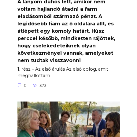
A lányom dühös lett, amikor nem
voltam hajlandó átadni a farm
eladásomból származó pénzt. A
legidősebb fiam az ő oldalára állt, és
átlépett egy komoly határt. Húsz
perccel később, mindketten rájöttek,
hogy cselekedeteiknek olyan
következményei vannak, amelyeket
nem tudtak visszavonni
1. rész – Az első árulás Az első dolog, amit
meghallottam
0
373