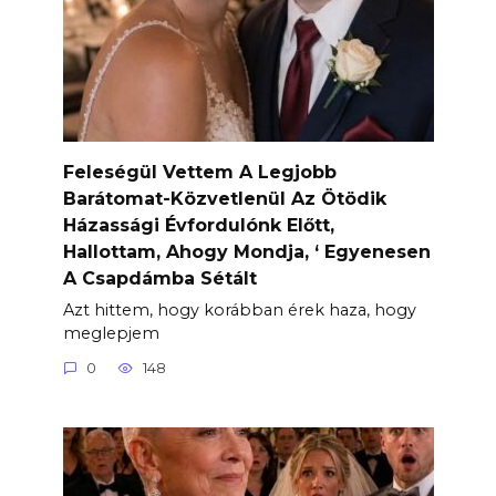
Feleségül Vettem A Legjobb
Barátomat-Közvetlenül Az Ötödik
Házassági Évfordulónk Előtt,
Hallottam, Ahogy Mondja, ‘ Egyenesen
A Csapdámba Sétált
Azt hittem, hogy korábban érek haza, hogy
meglepjem
0
148