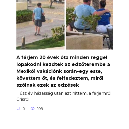
A férjem 20 évek óta minden reggel
lopakodni kezdtek az edzőterembe a
Mexikói vakációnk során-egy este,
követtem őt, és felfedeztem, miről
szólnak ezek az edzések
Húsz év házasság után azt hittem, a férjemről,
Crisről
0
109