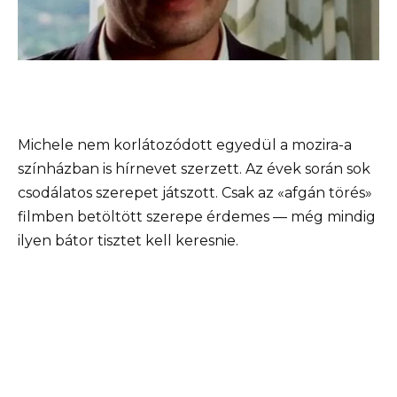
Michele nem korlátozódott egyedül a mozira-a
színházban is hírnevet szerzett. Az évek során sok
csodálatos szerepet játszott. Csak az «afgán törés»
filmben betöltött szerepe érdemes — még mindig
ilyen bátor tisztet kell keresnie.