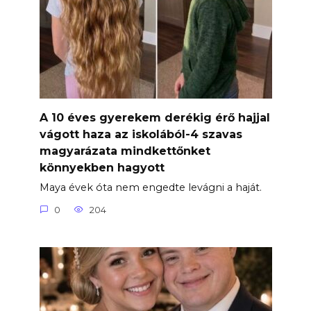
A 10 éves gyerekem derékig érő hajjal
vágott haza az iskolából-4 szavas
magyarázata mindkettőnket
könnyekben hagyott
Maya évek óta nem engedte levágni a haját.
0
204