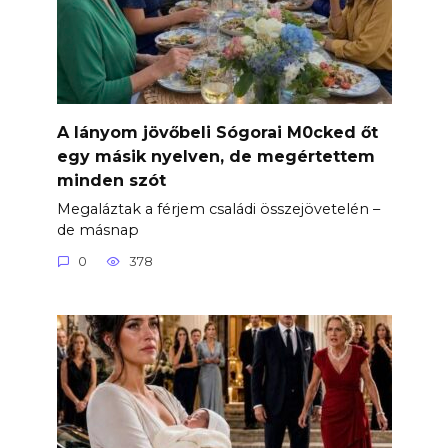
A lányom jövőbeli Sógorai M0cked őt
egy másik nyelven, de megértettem
minden szót
Megaláztak a férjem családi összejövetelén –
de másnap
0
378