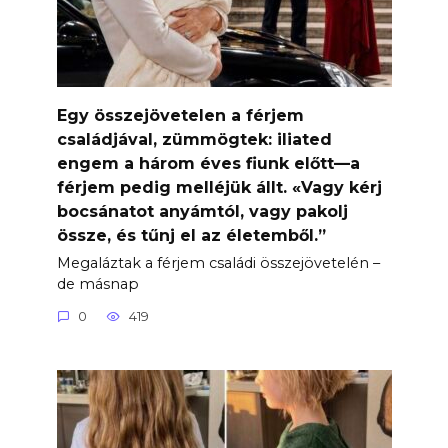
Egy összejövetelen a férjem
családjával, zümmögtek: iliated
engem a három éves fiunk előtt—a
férjem pedig melléjük állt. «Vagy kérj
bocsánatot anyámtól, vagy pakolj
össze, és tűnj el az életemből.”
Megaláztak a férjem családi összejövetelén –
de másnap
0
419