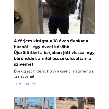
A férjem kirúgta a 18 éves fiunkat a
házból – egy évvel később
Újszülöttkel a karjában jött vissza, egy
bőrönddel, amitől összekulcsoltam a
szívemet
Évekig azt hittem, hogy a csend megmenti a
családomat
0
524