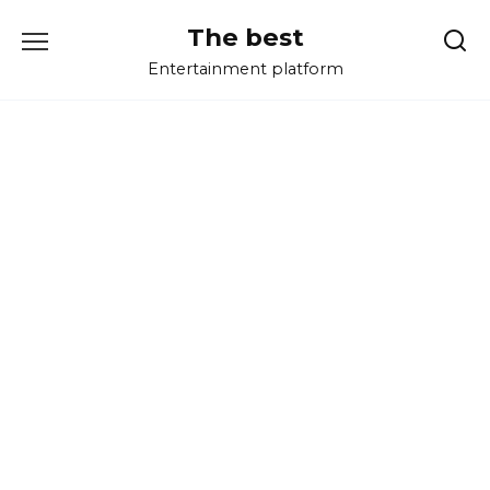
Перейти
The best
к
содержанию
Entertainment platform