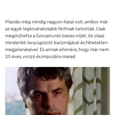
Placido még mindig nagyon fiatal volt, amikor már
az egyik legkívánatosabb férfinak tartották. Csak
megőrjítette a Szovjetunió összes nőjét. Az olasz
mindenkit lenyűgözött karizmájával és hihetetlen
megjelenésével. És annak ellenére, hogy már nem
20 éves, vonzó és impozáns marad.