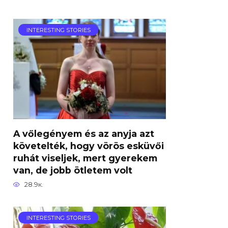
INTERESTING STORIES
A vőlegényem és az anyja azt
követelték, hogy vörös esküvői
ruhát viseljek, mert gyerekem
van, de jobb ötletem volt
28.9к.
INTERESTING STORIES