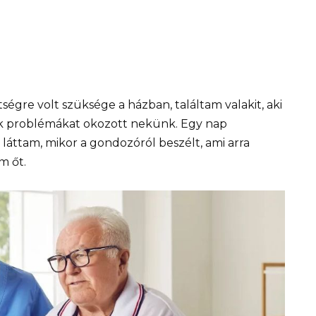
égre volt szüksége a házban, találtam valakit, aki
sak problémákat okozott nekünk. Egy nap
áttam, mikor a gondozóról beszélt, ami arra
m őt.