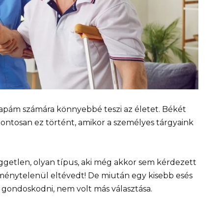
 apám számára könnyebbé teszi az életet. Békét
pontosan ez történt, amikor a személyes tárgyaink
etlen, olyan típus, aki még akkor sem kérdezett
eménytelenül eltévedt! De miután egy kisebb esés
 gondoskodni, nem volt más választása.