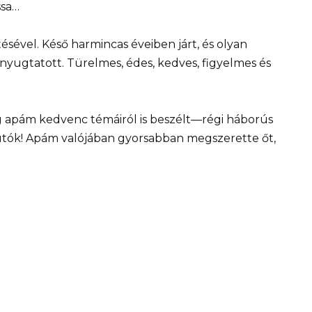
ssa…
sével. Késő harmincas éveiben járt, és olyan
nyugtatott. Türelmes, édes, kedves, figyelmes és
 apám kedvenc témáiról is beszélt—régi háborús
autók! Apám valójában gyorsabban megszerette őt,