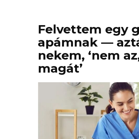
Felvettem egy 
apámnak — azt
nekem, ‘nem az
magát’