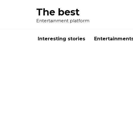
Перейти
The best
к
содержанию
Entertainment platform
Interesting stories
Entertainment