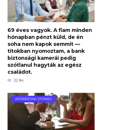
69 éves vagyok. A fiam minden
hónapban pénzt küld, de én
soha nem kapok semmit —
titokban nyomoztam, a bank
biztonsági kamerái pedig
szótlanul hagyták az egész
családot.
22.8к.
INTERESTING STORIES