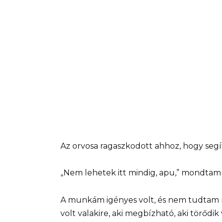
Az orvosa ragaszkodott ahhoz, hogy seg
„Nem lehetek itt mindig, apu,” mondtam 
A munkám igényes volt, és nem tudtam m
volt valakire, aki megbízható, aki törődi