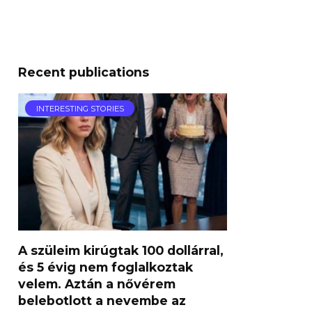
Recent publications
INTERESTING STORIES
A szüleim kirúgtak 100 dollárral,
és 5 évig nem foglalkoztak
velem. Aztán a nővérem
belebotlott a nevembe az