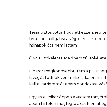
Tessa biztosította, hogy étkezzen, segíte
teraszon, hallgatva a végtelen történet
hónapok óta nem láttam!
Ő volt… tökéletes. Majdnem túl tökéletes
Először megkönnyebbültem a plusz segít
levegőt tudnék venni. Első alkalommal
kell a karrierem és apám gondozása közöt
Egy este, mikor éppen a vacsora tányérok
apám hirtelen megfogta a csuklómat egy