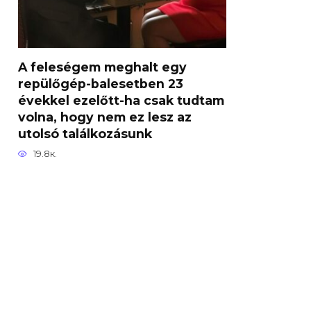
A feleségem meghalt egy
repülőgép-balesetben 23
évekkel ezelőtt-ha csak tudtam
volna, hogy nem ez lesz az
utolsó találkozásunk
19.8к.