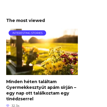
The most viewed
INTERESTING STORIES
Minden héten találtam
Gyermekkesztyűt apám sírján –
egy nap ott találkoztam egy
tinédzserrel
32.3к.