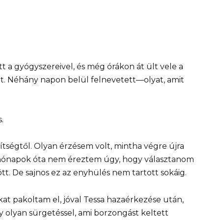
tt a gyógyszereivel, és még órákon át ült vele a
eit. Néhány napon belül felnevetett—olyat, amit
.
ségtől. Olyan érzésem volt, mintha végre újra
 hónapok óta nem éreztem úgy, hogy választanom
t. De sajnos ez az enyhülés nem tartott sokáig.
at pakoltam el, jóval Tessa hazaérkezése után,
 olyan sürgetéssel, ami borzongást keltett