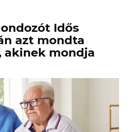
gondozót Idős
án azt mondta
, akinek mondja