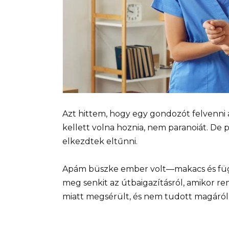
Azt hittem, hogy egy gondozót felvenni
kellett volna hoznia, nem paranoiát. De 
elkezdtek eltűnni.
Apám büszke ember volt—makacs és függ
meg senkit az útbaigazításról, amikor r
miatt megsérült, és nem tudott magáról