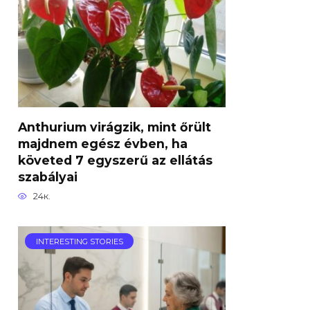
Anthurium virágzik, mint őrült
majdnem egész évben, ha
követed 7 egyszerű az ellátás
szabályai
24к.
INTERESTING STORIES