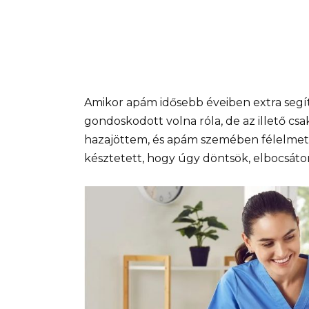
Amikor apám idősebb éveiben extra segíts
gondoskodott volna róla, de az illető c
hazajöttem, és apám szemében félelmet l
késztetett, hogy úgy döntsök, elbocsáto