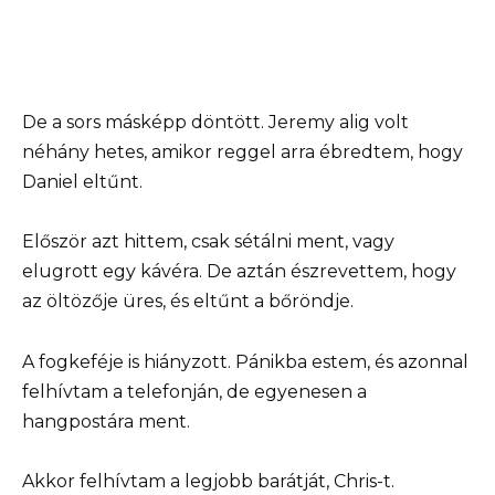
De a sors másképp döntött. Jeremy alig volt
néhány hetes, amikor reggel arra ébredtem, hogy
Daniel eltűnt.
Először azt hittem, csak sétálni ment, vagy
elugrott egy kávéra. De aztán észrevettem, hogy
az öltözője üres, és eltűnt a bőröndje.
A fogkeféje is hiányzott. Pánikba estem, és azonnal
felhívtam a telefonján, de egyenesen a
hangpostára ment.
Akkor felhívtam a legjobb barátját, Chris-t.