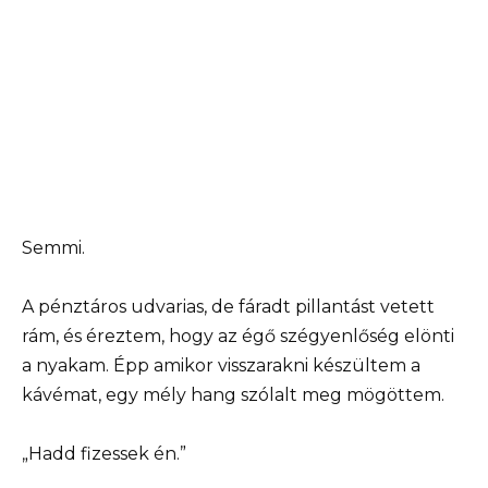
Semmi.
A pénztáros udvarias, de fáradt pillantást vetett
rám, és éreztem, hogy az égő szégyenlőség elönti
a nyakam. Épp amikor visszarakni készültem a
kávémat, egy mély hang szólalt meg mögöttem.
„Hadd fizessek én.”