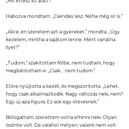
„Mit értesz ez alatt?”
Habozva mondtam. „Csendes lesz. Néha még sír is.”
„Alice, én szeretem azt a gyereket,” mondta. „Úgy
kezelem, mintha a sajátom lenne. Miért csinálna
ilyet?”
„Tudom,” szakítottam félbe, nem tudtam, hogy
megbántottam-e. „Csak… nem tudom.”
Előre nyújtotta a kezét, és megszorította. „Lehet,
hogy csak alkalmazkodik. Nagy változás neki, nem?
Egy új apa figura. Ez sok egy ötévesnek.”
Bólogattam, szerettem volna elhinni neki. Olyan
őszinte volt. De valahol mélyen, valami nem volt