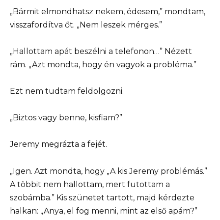
„Bármit elmondhatsz nekem, édesem,” mondtam,
visszafordítva őt. „Nem leszek mérges.”
„Hallottam apát beszélni a telefonon…” Nézett
rám. „Azt mondta, hogy én vagyok a probléma.”
Ezt nem tudtam feldolgozni.
„Biztos vagy benne, kisfiam?”
Jeremy megrázta a fejét.
„Igen. Azt mondta, hogy „A kis Jeremy problémás.”
A többit nem hallottam, mert futottam a
szobámba.” Kis szünetet tartott, majd kérdezte
halkan: „Anya, el fog menni, mint az első apám?”