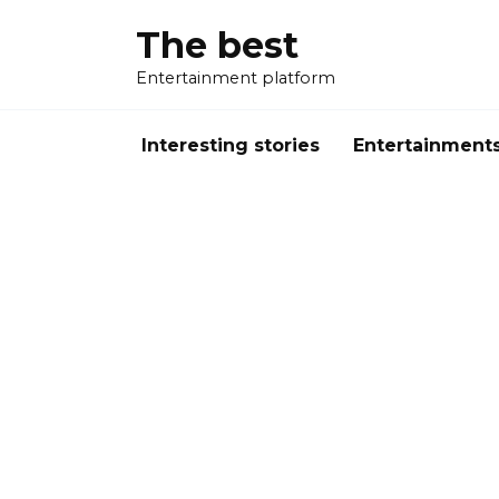
Перейти
The best
к
содержанию
Entertainment platform
Interesting stories
Entertainment