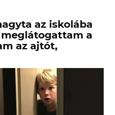
agyta az iskolába
r meglátogattam a
am az ajtót,