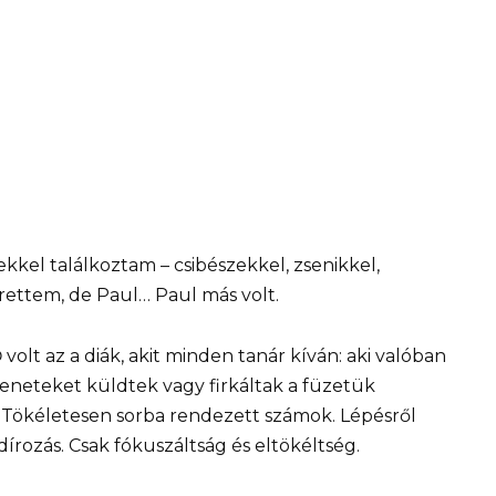
ekkel találkoztam – csibészekkel, zsenikkel,
rettem, de Paul… Paul más volt.
volt az a diák, akit minden tanár kíván: aki valóban
eneteket küldtek vagy firkáltak a füzetük
. Tökéletesen sorba rendezett számok. Lépésről
írozás. Csak fókuszáltság és eltökéltség.