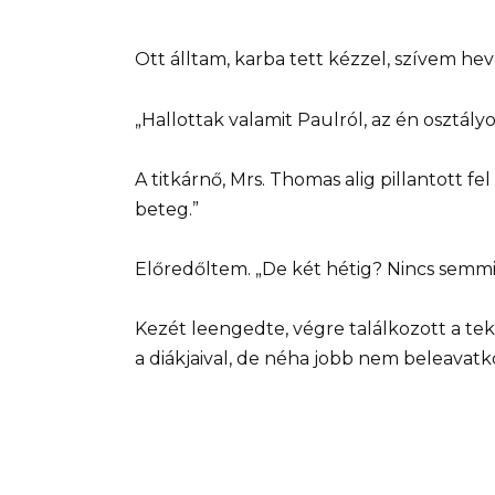
Ott álltam, karba tett kézzel, szívem he
„Hallottak valamit Paulról, az én osztál
A titkárnő, Mrs. Thomas alig pillantott fe
beteg.”
Előredőltem. „De két hétig? Nincs semmi 
Kezét leengedte, végre találkozott a te
a diákjaival, de néha jobb nem beleavat