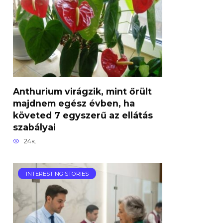
Anthurium virágzik, mint őrült
majdnem egész évben, ha
követed 7 egyszerű az ellátás
szabályai
24к.
INTERESTING STORIES