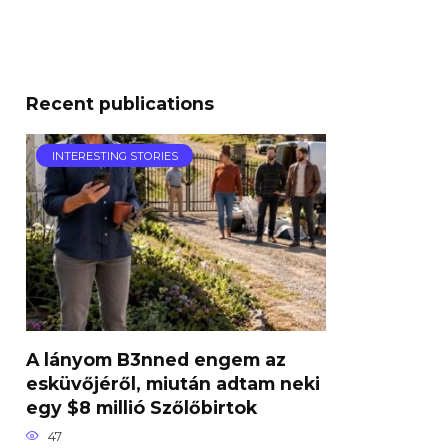
Recent publications
INTERESTING STORIES
A lányom B3nned engem az
esküvőjéről, miután adtam neki
egy $8 millió Szőlőbirtok
47