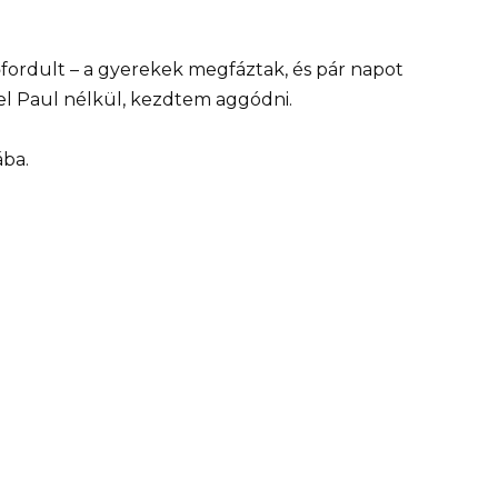
őfordult – a gyerekek megfáztak, és pár napot
 el Paul nélkül, kezdtem aggódni.
ba.