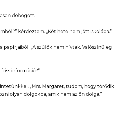
vesen dobogott.
yomból?” kérdeztem. „Két hete nem jött iskolába.”
l a papírjaiból. „A szülők nem hívtak. Valószínűleg
friss információ?”
kintetünkkel. „Mrs. Margaret, tudom, hogy törődik
kozni olyan dolgokba, amik nem az ön dolga.”