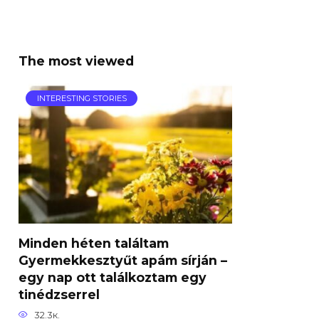
The most viewed
INTERESTING STORIES
Minden héten találtam
Gyermekkesztyűt apám sírján –
egy nap ott találkoztam egy
tinédzserrel
32.3к.