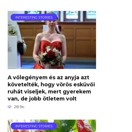
INTERESTING STORIES
A vőlegényem és az anyja azt
követelték, hogy vörös esküvői
ruhát viseljek, mert gyerekem
van, de jobb ötletem volt
28.9к.
INTERESTING STORIES