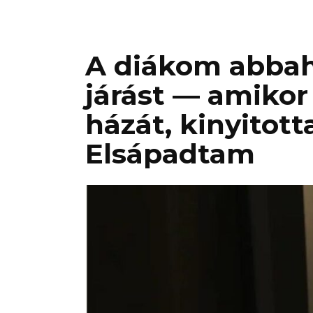
A diákom abbah
járást — amiko
házát, kinyitott
Elsápadtam