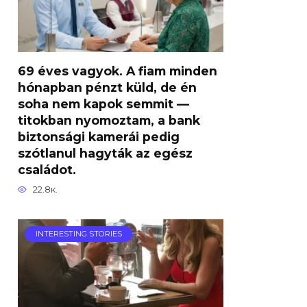
69 éves vagyok. A fiam minden
hónapban pénzt küld, de én
soha nem kapok semmit —
titokban nyomoztam, a bank
biztonsági kamerái pedig
szótlanul hagyták az egész
családot.
22.8к.
INTERESTING STORIES