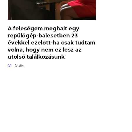
A feleségem meghalt egy
repülőgép-balesetben 23
évekkel ezelőtt-ha csak tudtam
volna, hogy nem ez lesz az
utolsó találkozásunk
19.8к.