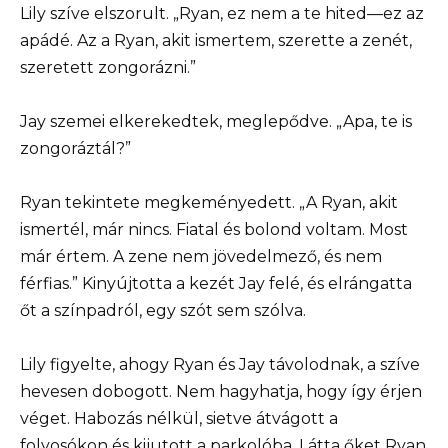
Lily szíve elszorult. „Ryan, ez nem a te hited—ez az
apádé. Az a Ryan, akit ismertem, szerette a zenét,
szeretett zongorázni.”
Jay szemei elkerekedtek, meglepődve. „Apa, te is
zongoráztál?”
Ryan tekintete megkeményedett. „A Ryan, akit
ismertél, már nincs. Fiatal és bolond voltam. Most
már értem. A zene nem jövedelmező, és nem
férfias.” Kinyújtotta a kezét Jay felé, és elrángatta
őt a színpadról, egy szót sem szólva.
Lily figyelte, ahogy Ryan és Jay távolodnak, a szíve
hevesen dobogott. Nem hagyhatja, hogy így érjen
véget. Habozás nélkül, sietve átvágott a
folyosókon és kijutott a parkolóba. Látta őket Ryan