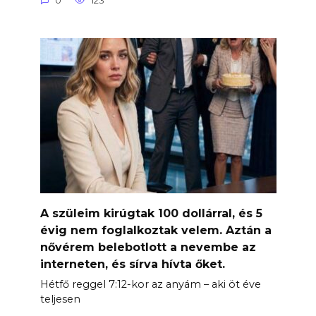
0
123
A szüleim kirúgtak 100 dollárral, és 5
évig nem foglalkoztak velem. Aztán a
nővérem belebotlott a nevembe az
interneten, és sírva hívta őket.
Hétfő reggel 7:12-kor az anyám – aki öt éve
teljesen