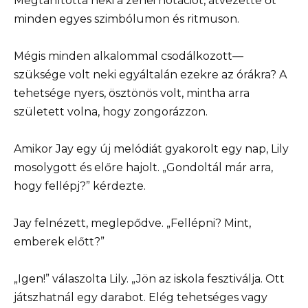
Megtanította neki a zenei notációt, átvezette őt
minden egyes szimbólumon és ritmuson.
Mégis minden alkalommal csodálkozott—
szüksége volt neki egyáltalán ezekre az órákra? A
tehetsége nyers, ösztönös volt, mintha arra
született volna, hogy zongorázzon.
Amikor Jay egy új melódiát gyakorolt egy nap, Lily
mosolygott és előre hajolt. „Gondoltál már arra,
hogy fellépj?” kérdezte.
Jay felnézett, meglepődve. „Fellépni? Mint,
emberek előtt?”
„Igen!” válaszolta Lily. „Jön az iskola fesztiválja. Ott
játszhatnál egy darabot. Elég tehetséges vagy