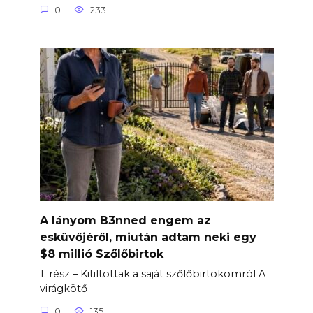
0
233
A lányom B3nned engem az
esküvőjéről, miután adtam neki egy
$8 millió Szőlőbirtok
1. rész – Kitiltottak a saját szőlőbirtokomról A
virágkötő
0
135