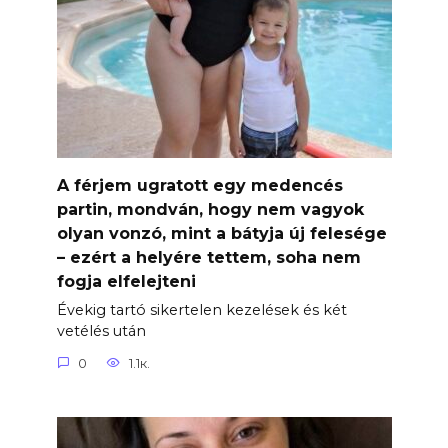
A férjem ugratott egy medencés
partin, mondván, hogy nem vagyok
olyan vonzó, mint a bátyja új felesége
– ezért a helyére tettem, soha nem
fogja elfelejteni
Évekig tartó sikertelen kezelések és két
vetélés után
0
1.1к.