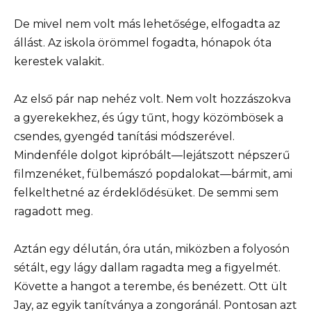
De mivel nem volt más lehetősége, elfogadta az
állást. Az iskola örömmel fogadta, hónapok óta
kerestek valakit.
Az első pár nap nehéz volt. Nem volt hozzászokva
a gyerekekhez, és úgy tűnt, hogy közömbösek a
csendes, gyengéd tanítási módszerével.
Mindenféle dolgot kipróbált—lejátszott népszerű
filmzenéket, fülbemászó popdalokat—bármit, ami
felkelthetné az érdeklődésüket. De semmi sem
ragadott meg.
Aztán egy délután, óra után, miközben a folyosón
sétált, egy lágy dallam ragadta meg a figyelmét.
Követte a hangot a terembe, és benézett. Ott ült
Jay, az egyik tanítványa a zongoránál. Pontosan azt