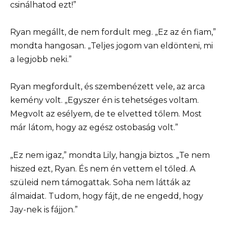
csinálhatod ezt!”
Ryan megállt, de nem fordult meg. „Ez az én fiam,”
mondta hangosan. „Teljes jogom van eldönteni, mi
a legjobb neki.”
Ryan megfordult, és szembenézett vele, az arca
kemény volt. „Egyszer én is tehetséges voltam.
Megvolt az esélyem, de te elvetted tőlem. Most
már látom, hogy az egész ostobaság volt.”
„Ez nem igaz,” mondta Lily, hangja biztos. „Te nem
hiszed ezt, Ryan. És nem én vettem el tőled. A
szüleid nem támogattak. Soha nem látták az
álmaidat. Tudom, hogy fájt, de ne engedd, hogy
Jay-nek is fájjon.”