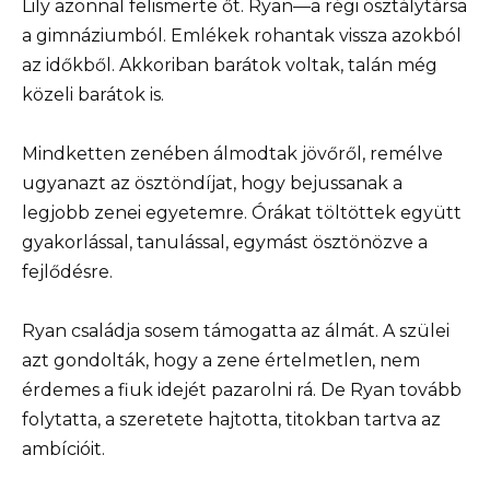
Lily azonnal felismerte őt. Ryan—a régi osztálytársa
a gimnáziumból. Emlékek rohantak vissza azokból
az időkből. Akkoriban barátok voltak, talán még
közeli barátok is.
Mindketten zenében álmodtak jövőről, remélve
ugyanazt az ösztöndíjat, hogy bejussanak a
legjobb zenei egyetemre. Órákat töltöttek együtt
gyakorlással, tanulással, egymást ösztönözve a
fejlődésre.
Ryan családja sosem támogatta az álmát. A szülei
azt gondolták, hogy a zene értelmetlen, nem
érdemes a fiuk idejét pazarolni rá. De Ryan tovább
folytatta, a szeretete hajtotta, titokban tartva az
ambícióit.