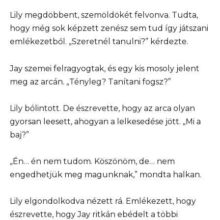
Lily megdöbbent, szemöldökét felvonva. Tudta,
hogy még sok képzett zenész sem tud így játszani
emlékezetből. „Szeretnél tanulni?” kérdezte.
Jay szemei felragyogtak, és egy kis mosoly jelent
meg az arcán. „Tényleg? Tanítani fogsz?”
Lily bólintott. De észrevette, hogy az arca olyan
gyorsan leesett, ahogyan a lelkesedése jött. „Mi a
baj?”
„Én… én nem tudom. Köszönöm, de… nem
engedhetjük meg magunknak,” mondta halkan.
Lily elgondolkodva nézett rá. Emlékezett, hogy
észrevette, hogy Jay ritkán ebédelt a többi