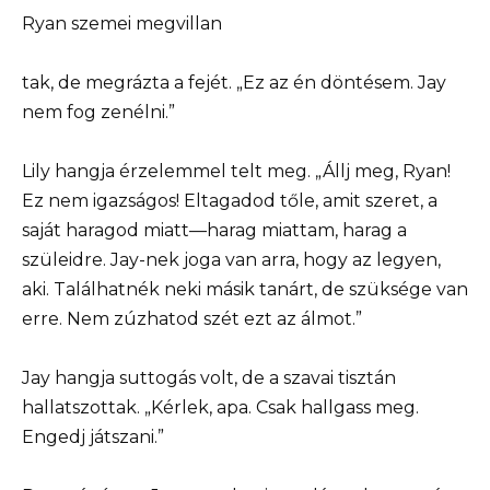
Ryan szemei megvillan
tak, de megrázta a fejét. „Ez az én döntésem. Jay
nem fog zenélni.”
Lily hangja érzelemmel telt meg. „Állj meg, Ryan!
Ez nem igazságos! Eltagadod tőle, amit szeret, a
saját haragod miatt—harag miattam, harag a
szüleidre. Jay-nek joga van arra, hogy az legyen,
aki. Találhatnék neki másik tanárt, de szüksége van
erre. Nem zúzhatod szét ezt az álmot.”
Jay hangja suttogás volt, de a szavai tisztán
hallatszottak. „Kérlek, apa. Csak hallgass meg.
Engedj játszani.”