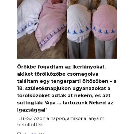
Örökbe fogadtam az Ikerlányokat,
akiket törölközőbe csomagolva
találtam egy tengerparti öltözőben – a
18. születésnapjukon ugyanazokat a
törölközőket adták át nekem, és azt
suttogták: ‘Apa … tartozunk Neked az
igazsággal’
1. RÉSZ Azon a napon, amikor a lányaim
betöltötték