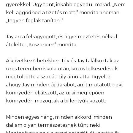
gyerekkel. Úgy tűnt, inkább egyedül marad. „Nem
kell aggódnod a fizetés miatt,” mondta finoman.
„Ingyen foglak tanítani.”
Jay arca felragyogott, és figyelmeztetés nélkül
átölelte. „Köszönöm!” mondta.
A következő hetekben Lily és Jay találkoztak az
üres teremben iskola után, közös lelkesedésük
megtöltötte a szobát. Lily ámulattal figyelte,
ahogy Jay minden új darabot, amit mutatott neki,
könnyedén eljátszott, az ujjai meglepően
könnyedén mozogtak a billentyűk között.
Minden egyes hang, minden akkord, minden
dallam olyan természetesnek tűnt neki.