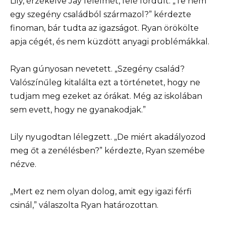
Lily, érzékelve Jay félelmét, felé fordult. „Te nem
egy szegény családból származol?” kérdezte
finoman, bár tudta az igazságot. Ryan örökölte
apja cégét, és nem küzdött anyagi problémákkal.
Ryan gúnyosan nevetett. „Szegény család?
Valószínűleg kitalálta ezt a történetet, hogy ne
tudjam meg ezeket az órákat. Még az iskolában
sem evett, hogy ne gyanakodjak.”
Lily nyugodtan lélegzett. „De miért akadályozod
meg őt a zenélésben?” kérdezte, Ryan szemébe
nézve.
„Mert ez nem olyan dolog, amit egy igazi férfi
csinál,” válaszolta Ryan határozottan.