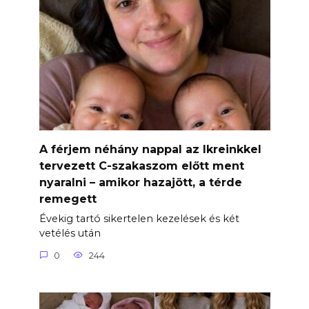
A férjem néhány nappal az Ikreinkkel
tervezett C-szakaszom előtt ment
nyaralni – amikor hazajött, a térde
remegett
Évekig tartó sikertelen kezelések és két
vetélés után
0
244