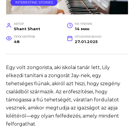
INTERESTING STORIES
АВТОР
НА ЧТЕНИЕ
Shant Shant
14 мин
ПРОСМОТРОВ
ОПУБЛИКОВАНО
48
27.01.2025
Egy volt zongorista, aki iskolai tanár lett, Lily
elkezdi tanítani a zongorát Jay-nek, egy
tehetséges fiúnak, akiről azt hiszi, hogy szegény
családból származik. Az erőfeszítései, hogy
támogassa a fiú tehetségét, váratlan fordulatot
vesznek, amikor megtudja az igazságot az apja
kilétéről—egy olyan felfedezés, amely mindent
felforgathat.