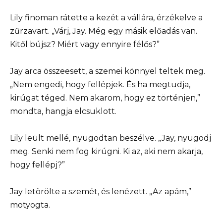
Lily finoman rátette a kezét a vállára, érzékelve a
zűrzavart. „Várj, Jay. Még egy másik előadás van.
Kitől bújsz? Miért vagy ennyire félős?”
Jay arca összeesett, a szemei könnyel teltek meg.
„Nem engedi, hogy fellépjek. És ha megtudja,
kirúgat téged. Nem akarom, hogy ez történjen,”
mondta, hangja elcsuklott.
Lily leült mellé, nyugodtan beszélve. „Jay, nyugodj
meg. Senki nem fog kirúgni. Ki az, aki nem akarja,
hogy fellépj?”
Jay letörölte a szemét, és lenézett. „Az apám,”
motyogta.