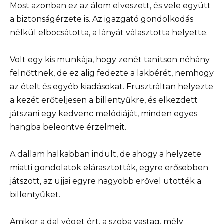
Most azonban ez az álom elveszett, és vele együtt
a biztonságérzete is. Az igazgató gondolkodás
nélkül elbocsátotta, a lányát választotta helyette.
Volt egy kis munkája, hogy zenét tanítson néhány
felnőttnek, de ez alig fedezte a lakbérét, nemhogy
az ételt és egyéb kiadásokat. Frusztráltan helyezte
a kezét erőteljesen a billentyűkre, és elkezdett
játszani egy kedvenc melódiáját, minden egyes
hangba beleöntve érzelmeit.
A dallam halkabban indult, de ahogy a helyzete
miatti gondolatok elárasztották, egyre erősebben
játszott, az ujjai egyre nagyobb erővel ütötték a
billentyűket.
Amikor a dal véget ért, a szoba vastag, mély