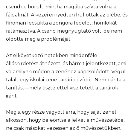
csendbe borult, mintha magába szívta volna a
fájdalmát. A kezei ernyedten hullottak az ölébe, és
finoman lecsukta a zongora fedelét, homlokát
rátámasztva. A csend megnyugtató volt, de nem
oldotta meg a problémáját.
Az elkövetkező hetekben mindenféle
álláshirdetést átnézett, és bármit jelentkezett, ami
valamilyen módon a zenéhez kapcsolódott. Végül
talált egy iskolai zene tanári pozíciót. Nem bánta a
tanítást—mély tisztelettel viseltetett a tanárok
iránt.
Mégis, egy része vágyott arra, hogy saját zenét
alkosson, hogy beleöntse a lelkét a művészetébe,
ne csak másokat vezessen az ő művészetükben.