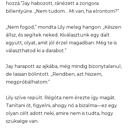
hozzá.”Jay habozott, ránézett a zongora
billentyűire. „Nem tudom… Mi van, ha elrontom?”
„Nem fogod,” mondta Lily meleg hangon. „Készen
állsz, és segítek neked. Kiválasztunk egy dalt
együtt, olyat, amit jól érzel magadban. Még te is
választhatod ki a darabot.”
Jay harapott az ajkába, még mindig bizonytalanul,
de lassan bólintott. „Rendben, azt hiszem,
megpróbálhatom.”
Lily szíve repült. Régóta nem érezte így magát.
Tanítani őt, figyelni, ahogy nő a bizalma—ez egy
olyan célt adott neki, amire nem is tudta, hogy
szüksége van.