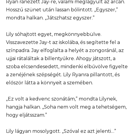
Ryan ránézett Jay-re, valami meglágyult az arcán.
Hosszú szünet után lassan bólintott. „Egyszer,”
mondta halkan. „Játszhatsz egyszer.”
Lily sóhajtott egyet, megkönnyebbülve.
Visszavezette Jay-t az iskolába, és segítette fel a
színpadra. Jay elfoglalta a helyét a zongoránál, az
ujjai rátaláltak a billentyűkre. Ahogy játszott, a
szoba elcsendesedett, mindenki elbűvölve figyelte
a zenéjének szépségét. Lily Ryanra pillantott, és
először látta a könnyeit a szemében.
„Ez volt a kedvenc szonátám,” mondta Lilynek,
hangja halkan. „Soha nem volt meg a tehetségem,
hogy eljátsszam.”
Lily lágyan mosolygott. „Szóval ez azt jelenti…”