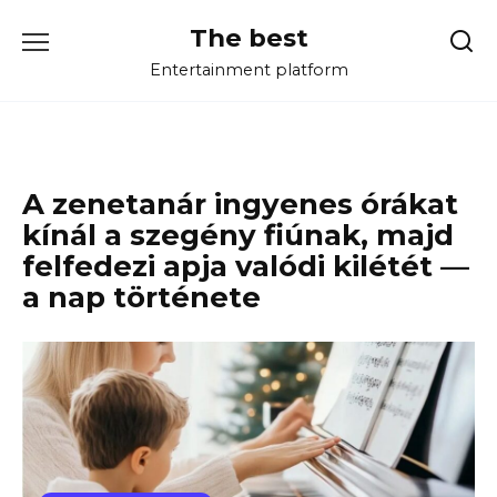
Перейти
The best
к
содержанию
Entertainment platform
A zenetanár ingyenes órákat
kínál a szegény fiúnak, majd
felfedezi apja valódi kilétét —
a nap története