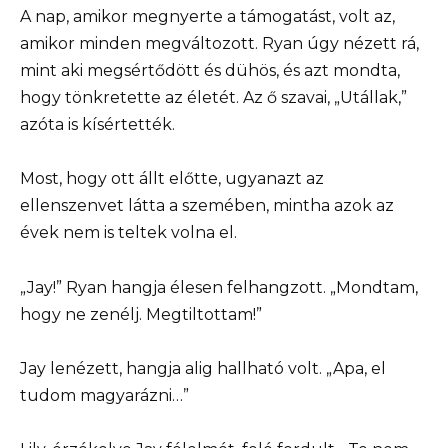
A nap, amikor megnyerte a támogatást, volt az,
amikor minden megváltozott. Ryan úgy nézett rá,
mint aki megsértődött és dühös, és azt mondta,
hogy tönkretette az életét. Az ő szavai, „Utállak,”
azóta is kísértették.
Most, hogy ott állt előtte, ugyanazt az
ellenszenvet látta a szemében, mintha azok az
évek nem is teltek volna el.
„Jay!” Ryan hangja élesen felhangzott. „Mondtam,
hogy ne zenélj. Megtiltottam!”
Jay lenézett, hangja alig hallható volt. „Apa, el
tudom magyarázni…”