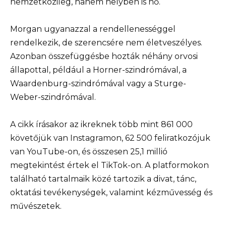
nemzetközileg, hanem helyben is nő.
Morgan ugyanazzal a rendellenességgel
rendelkezik, de szerencsére nem életveszélyes.
Azonban összefüggésbe hozták néhány orvosi
állapottal, például a Horner-szindrómával, a
Waardenburg-szindrómával vagy a Sturge-
Weber-szindrómával.
A cikk írásakor az ikreknek több mint 861 000
követőjük van Instagramon, 62 500 feliratkozójuk
van YouTube-on, és összesen 25,1 millió
megtekintést értek el TikTok-on. A platformokon
található tartalmaik közé tartozik a divat, tánc,
oktatási tevékenységek, valamint kézművesség és
művészetek.