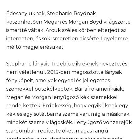
Édesanyjuknak, Stephanie Boydnak
köszönhetően Megan és Morgan Boyd világszerte
ismertté váltak. Arcuk széles körben elterjedt az
interneten, és sok ismeretlen dicsérte figyelemre
méltó megjelenésüket.
Stephanie lányait Trueblue ikreknek nevezte, és
nem véletlenül. 2015-ben megosztotta lányaik
fényképeit, amelyek egyedi és jellegzetes
szemekkel büszkélkedtek. Bár afro-amerikaiak,
Megan és Morgan lenyűgöző kék szemekkel
rendelkeztek. Érdekesség, hogy egyiküknek egy
kék és egy sötétbarna szeme van, míg a másiknak
mindkét szeme világoskék. Lenyűgöző vonzerejük
stardomban repítette őket, magas rangú