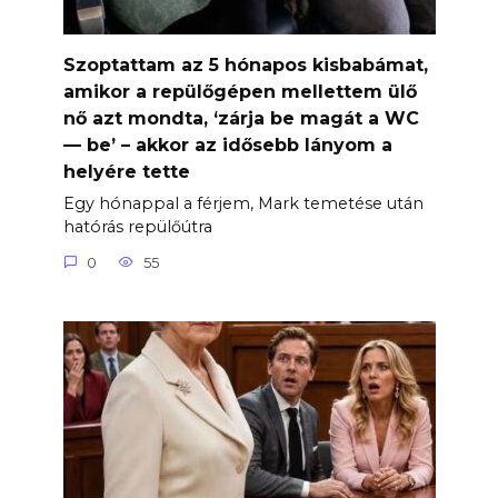
Szoptattam az 5 hónapos kisbabámat,
amikor a repülőgépen mellettem ülő
nő azt mondta, ‘zárja be magát a WC
— be’ – akkor az idősebb lányom a
helyére tette
Egy hónappal a férjem, Mark temetése után
hatórás repülőútra
0
55