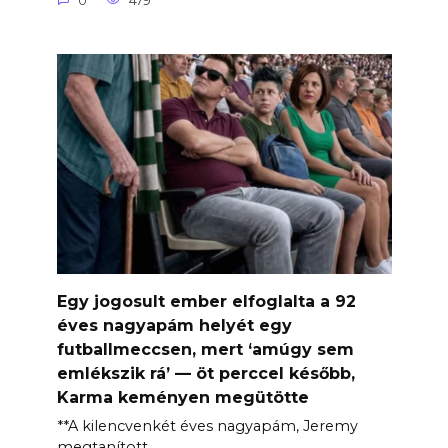
0
479
Egy jogosult ember elfoglalta a 92
éves nagyapám helyét egy
futballmeccsen, mert ‘amúgy sem
emlékszik rá’ — öt perccel később,
Karma keményen megütötte
**A kilencvenkét éves nagyapám, Jeremy
megtanított