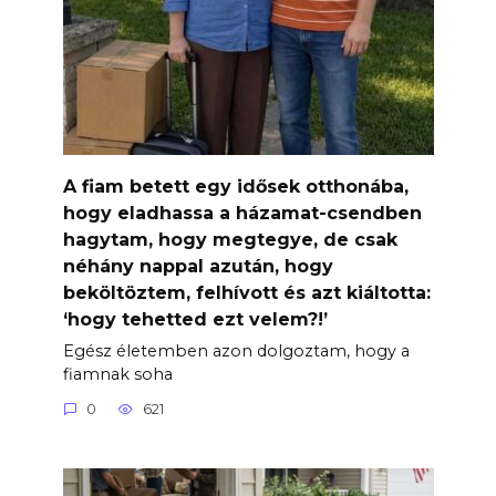
A fiam betett egy idősek otthonába,
hogy eladhassa a házamat-csendben
hagytam, hogy megtegye, de csak
néhány nappal azután, hogy
beköltöztem, felhívott és azt kiáltotta:
‘hogy tehetted ezt velem?!’
Egész életemben azon dolgoztam, hogy a
fiamnak soha
0
621