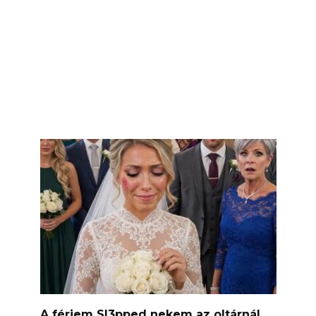
A férjem Sl3pped nekem az oltárnál