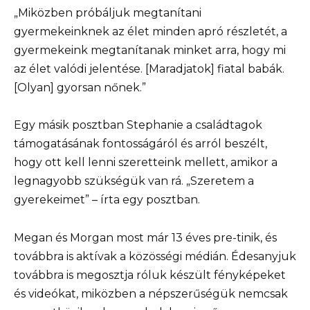
„Miközben próbáljuk megtanítani
gyermekeinknek az élet minden apró részletét, a
gyermekeink megtanítanak minket arra, hogy mi
az élet valódi jelentése. [Maradjatok] fiatal babák.
[Olyan] gyorsan nőnek.”
Egy másik posztban Stephanie a családtagok
támogatásának fontosságáról és arról beszélt,
hogy ott kell lenni szeretteink mellett, amikor a
legnagyobb szükségük van rá. „Szeretem a
gyerekeimet” – írta egy posztban.
Megan és Morgan most már 13 éves pre-tinik, és
továbbra is aktívak a közösségi médián. Édesanyjuk
továbbra is megosztja róluk készült fényképeket
és videókat, miközben a népszerűségük nemcsak