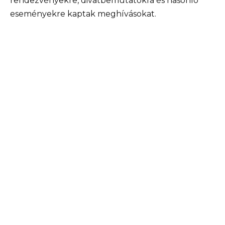
rendezvényekre, divatbemutatókra és hasonló
eseményekre kaptak meghívásokat.