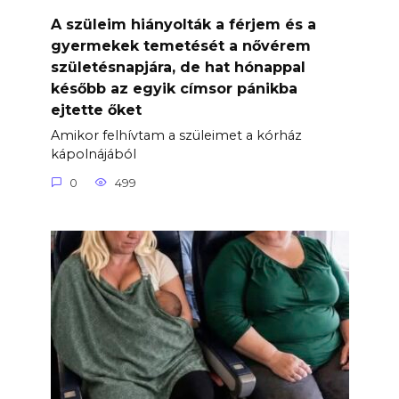
A szüleim hiányolták a férjem és a
gyermekek temetését a nővérem
születésnapjára, de hat hónappal
később az egyik címsor pánikba
ejtette őket
Amikor felhívtam a szüleimet a kórház
kápolnájából
0
499