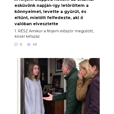
esküvőnk napján-így letöröltem a
könnyeimet, levette a gyűrűt, és
eltűnt, mielőtt felfedezte, aki ő
valóban elvesztette
1. RÉSZ Amikor a férjem először megütött,
közel kétszáz
0
411