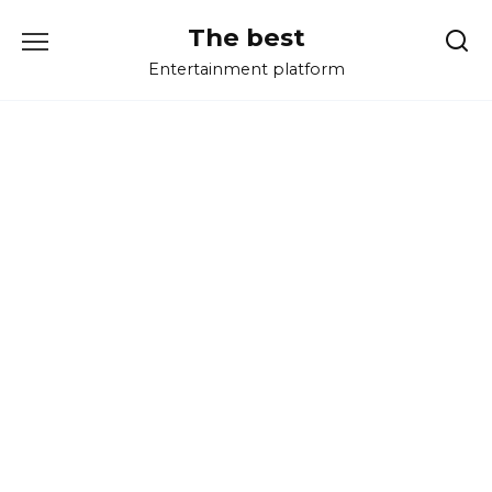
Перейти
The best
к
содержанию
Entertainment platform