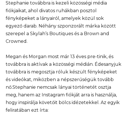
Stephanie továbbra is kezeli közösségi média
fiókjaikat, ahol divatos ruhákban posztol
fényképeket a lányairól, amelyek közül sok
egyező darab. Néhány szponzorált márka között
szerepel a Skylah’s Boutiques és a Brown and
Crowned.
Megan és Morgan most már 13 éves pre-tinik, és
továbbra is aktívak a közösségi médián. Édesanyjuk
továbbra is megosztja róluk készült fényképeket
és videókat, miközben a népszerűségük tovább
nő.Stephanie nemcsak lányai történetét osztja
meg, hanem az Instagram fiókját arra is használja,
hogy inspirálja követőit bölcs idézetekkel. Az egyik
feliratában ezt írta: