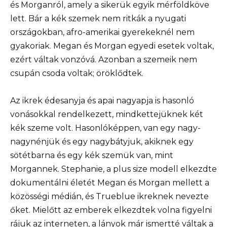
és Morganról, amely a sikerük egyik mérföldköve
lett. Bár a kék szemek nem ritkák a nyugati
országokban, afro-amerikai gyerekeknél nem
gyakoriak. Megan és Morgan egyedi esetek voltak,
ezért váltak vonzóvá. Azonban a szemeik nem
csupán csoda voltak; öröklődtek.
Az ikrek édesanyja és apai nagyapja is hasonló
vonásokkal rendelkezett, mindkettejüknek két
kék szeme volt. Hasonlóképpen, van egy nagy-
nagynénjük és egy nagybátyjuk, akiknek egy
sötétbarna és egy kék szemük van, mint
Morgannek. Stephanie, a plus size modell elkezdte
dokumentálni életét Megan és Morgan mellett a
közösségi médián, és Trueblue ikreknek nevezte
őket. Mielőtt az emberek elkezdtek volna figyelni
rájuk az interneten, a lányok már ismertté váltak a