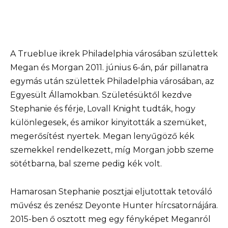
A Trueblue ikrek Philadelphia városában születtek
Megan és Morgan 2011. június 6-án, pár pillanatra
egymás után születtek Philadelphia városában, az
Egyesült Államokban. Születésüktől kezdve
Stephanie és férje, Lovall Knight tudták, hogy
különlegesek, és amikor kinyitották a szemüket,
megerősítést nyertek. Megan lenyűgöző kék
szemekkel rendelkezett, míg Morgan jobb szeme
sötétbarna, bal szeme pedig kék volt.
Hamarosan Stephanie posztjai eljutottak tetováló
művész és zenész Deyonte Hunter hírcsatornájára.
2015-ben ő osztott meg egy fényképet Meganról