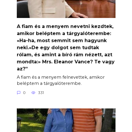
A fiam és a menyem nevetni kezdtek,
amikor beléptem a tárgyalóterembe:
«Ha-ha, most semmit sem hagyunk
neki.»De egy dolgot sem tudtak
rólam, és amint a bíró rám nézett, azt
mondta:» Mrs. Eleanor Vance? Te vagy
az?”
A fiam és a menyem felnevettek, amikor
beléptem a tárgyalóterembe.
0
331