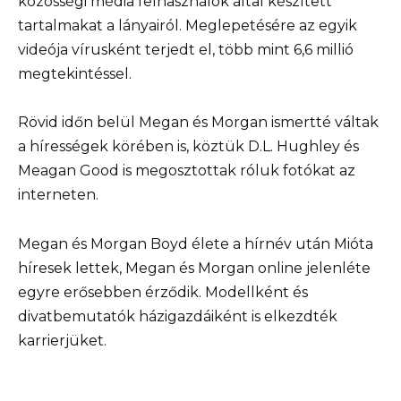
közösségi média felhasználók által készített
tartalmakat a lányairól. Meglepetésére az egyik
videója vírusként terjedt el, több mint 6,6 millió
megtekintéssel.
Rövid időn belül Megan és Morgan ismertté váltak
a hírességek körében is, köztük D.L. Hughley és
Meagan Good is megosztottak róluk fotókat az
interneten.
Megan és Morgan Boyd élete a hírnév után Mióta
híresek lettek, Megan és Morgan online jelenléte
egyre erősebben érződik. Modellként és
divatbemutatók házigazdáiként is elkezdték
karrierjüket.