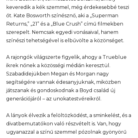
keveredik a kék szemmel, még érdekesebbé teszi
őt. Kate Bosworth színésznő, aki a „Superman
Returns,” „21” és a „Blue Crush” című filmekben
szerepelt. Nemcsak egyedi vonásaival, hanem
színészi tehetségével is elbűvölte a közönséget.
A rajongók világszerte figyelik, ahogy a Trueblue
ikrek nőnek a közösségi médián keresztül.
Szabadidejükben Megan és Morgan nagy
segítségére vannak édesanyjuknak, miközben
játszanak és gondoskodnak a Boyd család új
generációjáról – az unokatestvéreikről.
A lányok élvezik a felöltözködést, a sminkelést, és a
divatbemutatókon való részvételt is. Van, hogy
ugyanazzal a színű szemmel pózolnak gyönyörű