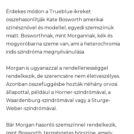
Érdekes módon a Trueblue ikreket
összehasonlítják Kate Bosworth amerikai
színésznővel és modellel, egyedi szemszínük
miatt. Bosworthnak, mint Morgannak, kék és
mogyoróbarna szeme van, ami a heterochromia
iridis szindróma megnyilvánulása.
Morgan is ugyanazzal a rendellenességgel
rendelkezik, de szerencsére nem életveszélyes.
Azonban összefüggésbe hozták néhány orvosi
állapottal, például a Horner-szindrómával, a
Waardenburg-szindrómával vagy a Sturge-
Weber-szindrómával.
Bár Morgan hasonló szemszínnel rendelkezik,
mint Bosworth, természetes bőrszíne, amely