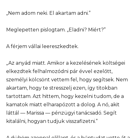
„Nem adom neki. El akartam adni.”
Meglepetten pislogtam. „Eladni? Miért?”
A férjem vállai leereszkedtek.
„Az anyád miatt. Amikor a kezelésének költségei
elkezdtek felhalmozódni pár évvel ezelőtt,
személyi kölcsönt vettem fel, hogy segítsek. Nem
akartam, hogy te stresszelj ezen, így titokban
tartottam. Azt hittem, hogy kezelni tudom, de a
kamatok miatt elharapózott a dolog. A nő, akit
láttál — Marissa — pénzügyi tanácsadó. Segít
kitalálni, hogyan tudjuk visszafizetni.”
A dühöm azonnal elillant, és a bűntudat vette át a