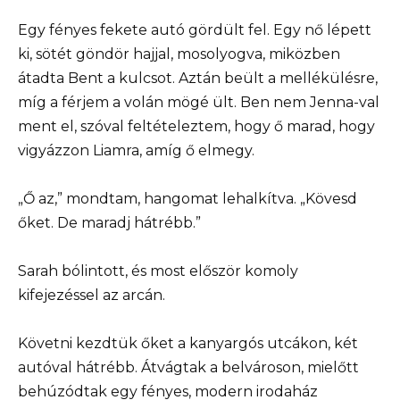
Egy fényes fekete autó gördült fel. Egy nő lépett
ki, sötét göndör hajjal, mosolyogva, miközben
átadta Bent a kulcsot. Aztán beült a mellékülésre,
míg a férjem a volán mögé ült. Ben nem Jenna-val
ment el, szóval feltételeztem, hogy ő marad, hogy
vigyázzon Liamra, amíg ő elmegy.
„Ő az,” mondtam, hangomat lehalkítva. „Kövesd
őket. De maradj hátrébb.”
Sarah bólintott, és most először komoly
kifejezéssel az arcán.
Követni kezdtük őket a kanyargós utcákon, két
autóval hátrébb. Átvágtak a belvároson, mielőtt
behúzódtak egy fényes, modern irodaház