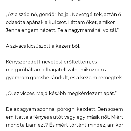
„Az a szép nő, göndör hajjal. Nevetgéltek, aztán ő
odaadta apának a kulcsot. Láttam őket, amikor
Jenna engem nézett. Te a nagymamánál voltál.”
A szivacs kicsúszott a kezemből.
Kényszeredett nevetést erőltettem, és
megpróbáltam elbagatellizálni, miközben a
gyomrom görcsbe rándult, és a kezeim remegtek.
„Ó, ez vicces. Majd később megkérdezem apát.”
De az agyam azonnal pörögni kezdett. Ben sosem
említette a fényes autót vagy egy másik nőt. Miért
mondta Liam ezt? És miért történt mindez, amikor