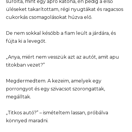
súrolta, mint egy apró katona, én pedig a első
üléseket takarítottam, régi nyugtákat és ragacsos
cukorkás csomagolásokat húzva elő.
De nem sokkal később a fiam leült a járdára, és
fújta ki a levegőt.
„Anya, miért nem vesszük azt az autót, amit apu
titokban vezet?”
Megdermedtem. A kezeim, amelyek egy
porrongyot és egy szivacsot szorongattak,
megálltak.
„Titkos autó?” – ismételtem lassan, próbálva
könnyed maradni.