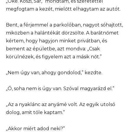
„Oké. Köszi, Sar,” mondtam, és szeretettel
megfogtam a kezét, mielőtt elhagytam az autót.
Bent, a férjemmel a parkolóban, nagyot sóhajtott,
miközben a halántékát dörzsölte. A barátnőmet
kértem, hogy hagyjon minket privátban, és
bement az épületbe, azt mondva: „Csak
körülnézek, és figyelem azt a másik nőt.”
„Nem úgy van, ahogy gondolod,” kezdte.
„Ó, soha nem is úgy van. Szóval magyarázd el.”
„Az a nyaklánc az anyámé volt. Az egyik utolsó
dolog, amit tőle kaptam.”
„Akkor miért adod neki?”