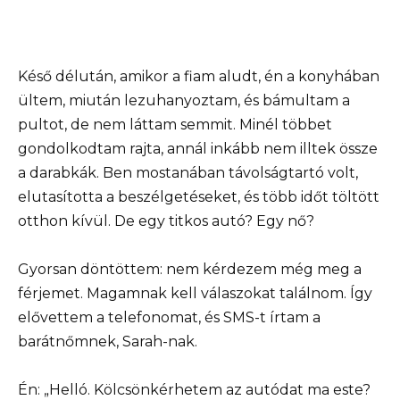
Késő délután, amikor a fiam aludt, én a konyhában
ültem, miután lezuhanyoztam, és bámultam a
pultot, de nem láttam semmit. Minél többet
gondolkodtam rajta, annál inkább nem illtek össze
a darabkák. Ben mostanában távolságtartó volt,
elutasította a beszélgetéseket, és több időt töltött
otthon kívül. De egy titkos autó? Egy nő?
Gyorsan döntöttem: nem kérdezem még meg a
férjemet. Magamnak kell válaszokat találnom. Így
elővettem a telefonomat, és SMS-t írtam a
barátnőmnek, Sarah-nak.
Én: „Helló. Kölcsönkérhetem az autódat ma este?