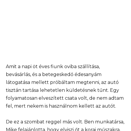
Amit a napi öt éves fiunk oviba szállítása,
bevásárlás, és a betegeskedő édesanyám
látogatása mellett próbáltam megtenni, az autó
tisztán tartása lehetetlen küldetésnek tűnt. Egy
folyamatosan elveszített csata volt, de nem adtam
fel, mert nekem is használnom kellett az autót.
De ez a szombat reggel más volt. Ben munkatársa,
Mike felajánlotta, hogy elviszi őt a korai műszakra,