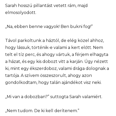
Sarah hosszú pillantást vetett rám, majd
elmosolyodott.
„Na, ebben benne vagyok! Ben bukni fog!”
Távol parkoltunk a háztól, de elég közel ahhoz,
hogy lássuk, történik-e valami a kert előtt. Nem
telt el tíz perc, és ahogy vártuk, a férjem elhagyta
a házat, és egy kis dobozt vitt a karján. Úgy nézett
ki, mint egy ékszerdoboz, valami drága dolognak a
tartója. A szívem összeszorult, ahogy azon
gondolkodtam, hogy talán ajándékot visz neki.
„Mi van a dobozban?” suttogta Sarah valamiért.
„Nem tudom. De ki kell derítenem.”