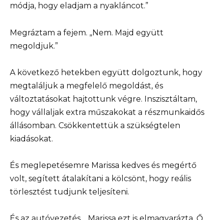
módja, hogy eladjam a nyakláncot.”
Megráztam a fejem. „Nem. Majd együtt
megoldjuk.”
A következő hetekben együtt dolgoztunk, hogy
megtaláljuk a megfelelő megoldást, és
változtatásokat hajtottunk végre. Inszisztáltam,
hogy vállaljak extra műszakokat a részmunkaidős
állásomban. Csökkentettük a szükségtelen
kiadásokat.
És meglepetésemre Marissa kedves és megértő
volt, segített átalakítani a kölcsönt, hogy reális
törlesztést tudjunk teljesíteni.
És az autóvezetés… Marissa ezt is elmagyarázta. Ő