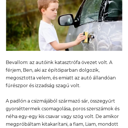
Bevallom: az autóink katasztrófa övezet volt. A
férjem, Ben, aki az építőiparban dolgozik,
megosztotta velem, és emiatt az autó állandóan
fűrészpor és izzadság szagú volt.
A padlón a csizmájából származó sár, összegyűrt
gyorséttermek csomagolása, poros szerszámok és
néha egy-egy kis csavar vagy szög volt. De amikor
megpróbáltam kitakarítani, a fiam, Liam, mondott