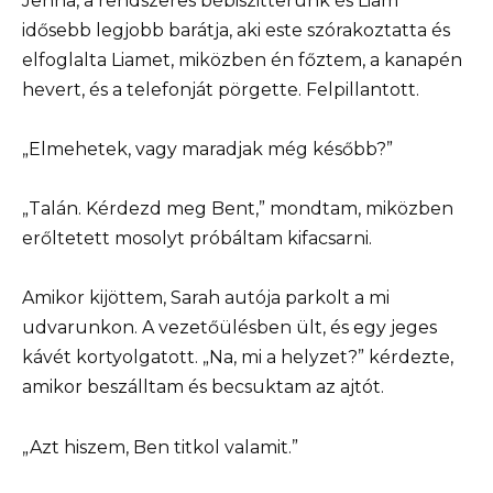
Jenna, a rendszeres bébiszitterünk és Liam
idősebb legjobb barátja, aki este szórakoztatta és
elfoglalta Liamet, miközben én főztem, a kanapén
hevert, és a telefonját pörgette. Felpillantott.
„Elmehetek, vagy maradjak még később?”
„Talán. Kérdezd meg Bent,” mondtam, miközben
erőltetett mosolyt próbáltam kifacsarni.
Amikor kijöttem, Sarah autója parkolt a mi
udvarunkon. A vezetőülésben ült, és egy jeges
kávét kortyolgatott. „Na, mi a helyzet?” kérdezte,
amikor beszálltam és becsuktam az ajtót.
„Azt hiszem, Ben titkol valamit.”