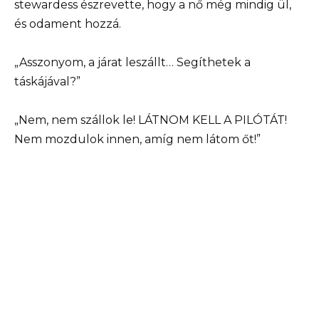
stewardess észrevette, hogy a nő még mindig ül,
és odament hozzá.
„Asszonyom, a járat leszállt… Segíthetek a
táskájával?”
„Nem, nem szállok le! LÁTNOM KELL A PILÓTÁT!
Nem mozdulok innen, amíg nem látom őt!”