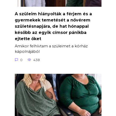
A szüleim hiányolták a férjem és a
gyermekek temetését a nővérem
születésnapjára, de hat hónappal
később az egyik címsor pánikba
ejtette őket
Amikor felhívtam a szüleimet a kórház
kápolnájából
0
438