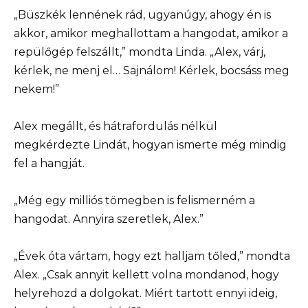
„Büszkék lennének rád, ugyanúgy, ahogy én is
akkor, amikor meghallottam a hangodat, amikor a
repülőgép felszállt,” mondta Linda. „Alex, várj,
kérlek, ne menj el… Sajnálom! Kérlek, bocsáss meg
nekem!”
Alex megállt, és hátrafordulás nélkül
megkérdezte Lindát, hogyan ismerte még mindig
fel a hangját.
„Még egy milliós tömegben is felismerném a
hangodat. Annyira szeretlek, Alex.”
„Évek óta vártam, hogy ezt halljam tőled,” mondta
Alex. „Csak annyit kellett volna mondanod, hogy
helyrehozd a dolgokat. Miért tartott ennyi ideig,