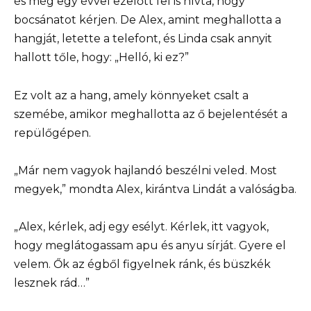
és még egy évvel ezelőtt fel is hívta, hogy
bocsánatot kérjen. De Alex, amint meghallotta a
hangját, letette a telefont, és Linda csak annyit
hallott tőle, hogy: „Helló, ki ez?”
Ez volt az a hang, amely könnyeket csalt a
szemébe, amikor meghallotta az ő bejelentését a
repülőgépen.
„Már nem vagyok hajlandó beszélni veled. Most
megyek,” mondta Alex, kirántva Lindát a valóságba.
„Alex, kérlek, adj egy esélyt. Kérlek, itt vagyok,
hogy meglátogassam apu és anyu sírját. Gyere el
velem. Ők az égből figyelnek ránk, és büszkék
lesznek rád…”