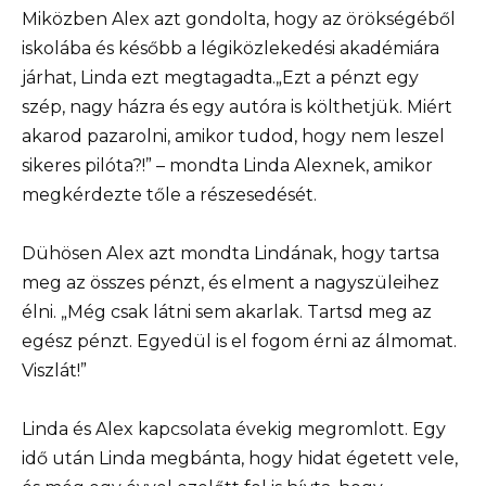
Miközben Alex azt gondolta, hogy az örökségéből
iskolába és később a légiközlekedési akadémiára
járhat, Linda ezt megtagadta.„Ezt a pénzt egy
szép, nagy házra és egy autóra is költhetjük. Miért
akarod pazarolni, amikor tudod, hogy nem leszel
sikeres pilóta?!” – mondta Linda Alexnek, amikor
megkérdezte tőle a részesedését.
Dühösen Alex azt mondta Lindának, hogy tartsa
meg az összes pénzt, és elment a nagyszüleihez
élni. „Még csak látni sem akarlak. Tartsd meg az
egész pénzt. Egyedül is el fogom érni az álmomat.
Viszlát!”
Linda és Alex kapcsolata évekig megromlott. Egy
idő után Linda megbánta, hogy hidat égetett vele,