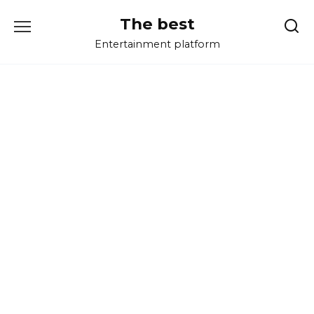
Перейти
The best
к
содержанию
Entertainment platform