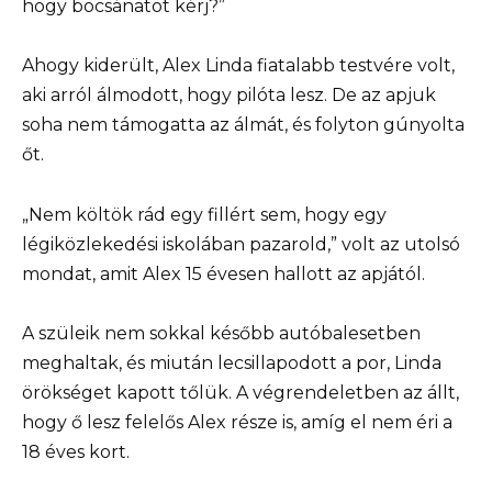
hogy bocsánatot kérj?”
Ahogy kiderült, Alex Linda fiatalabb testvére volt,
aki arról álmodott, hogy pilóta lesz. De az apjuk
soha nem támogatta az álmát, és folyton gúnyolta
őt.
„Nem költök rád egy fillért sem, hogy egy
légiközlekedési iskolában pazarold,” volt az utolsó
mondat, amit Alex 15 évesen hallott az apjától.
A szüleik nem sokkal később autóbalesetben
meghaltak, és miután lecsillapodott a por, Linda
örökséget kapott tőlük. A végrendeletben az állt,
hogy ő lesz felelős Alex része is, amíg el nem éri a
18 éves kort.