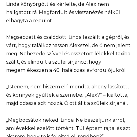
Linda könyörgött és kérlelte, de Alex nem
hallgatott rá. Megfordult és visszanézés nélkül
elhagyta a repülőt.
Megsebzett és csalódott, Linda leszállt a gépről, és
várt, hogy találkozhasson Alexszel, de ő nem jelent
meg. Nehezedő szívvel és összetört lélekkel taxiba
szállt, és elindult a szülei sírjához, hogy
megemlékezzen a 40. halálozási évfordulójukról.
„Istenem, nem hiszem el!” mondta, ahogy lassított,
és könnyek gyűltek a szemébe. „Alex?” – kiáltotta,
majd odaszaladt hozzá. Ő ott állt a szüleik sírjánál.
„Megbocsátok neked, Linda. Ne beszéljünk arról,
ami évekkel ezelőtt történt. Túlléptem rajta, és azt
akarom, hogy te is felejtsd el, rendben?”