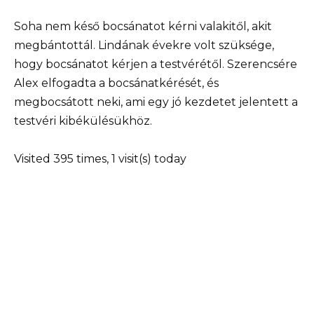
Soha nem késő bocsánatot kérni valakitől, akit
megbántottál. Lindának évekre volt szüksége,
hogy bocsánatot kérjen a testvérétől. Szerencsére
Alex elfogadta a bocsánatkérését, és
megbocsátott neki, ami egy jó kezdetet jelentett a
testvéri kibékülésükhöz.
Visited 395 times, 1 visit(s) today