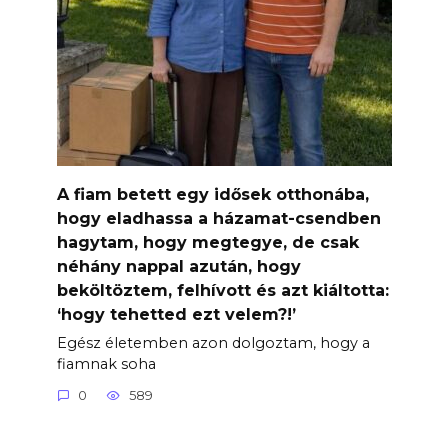
A fiam betett egy idősek otthonába,
hogy eladhassa a házamat-csendben
hagytam, hogy megtegye, de csak
néhány nappal azután, hogy
beköltöztem, felhívott és azt kiáltotta:
‘hogy tehetted ezt velem?!’
Egész életemben azon dolgoztam, hogy a
fiamnak soha
0
589