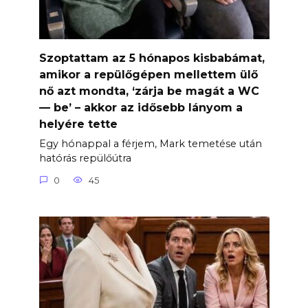
Szoptattam az 5 hónapos kisbabámat,
amikor a repülőgépen mellettem ülő
nő azt mondta, ‘zárja be magát a WC
— be’ – akkor az idősebb lányom a
helyére tette
Egy hónappal a férjem, Mark temetése után
hatórás repülőútra
0
45