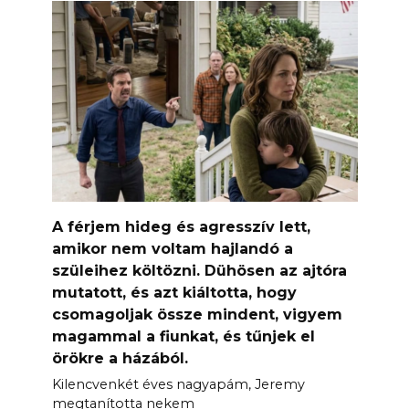
A férjem hideg és agresszív lett,
amikor nem voltam hajlandó a
szüleihez költözni. Dühösen az ajtóra
mutatott, és azt kiáltotta, hogy
csomagoljak össze mindent, vigyem
magammal a fiunkat, és tűnjek el
örökre a házából.
Kilencvenkét éves nagyapám, Jeremy
megtanította nekem