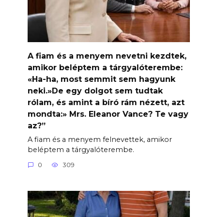
A fiam és a menyem nevetni kezdtek,
amikor beléptem a tárgyalóterembe:
«Ha-ha, most semmit sem hagyunk
neki.»De egy dolgot sem tudtak
rólam, és amint a bíró rám nézett, azt
mondta:» Mrs. Eleanor Vance? Te vagy
az?”
A fiam és a menyem felnevettek, amikor
beléptem a tárgyalóterembe.
0
309