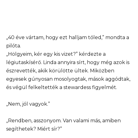
„40 éve vártam, hogy ezt halljam tőled,” mondta a
pilóta.
„Hölgyeim, kér egy kis vizet?” kérdezte a
légiutaskísérő. Linda annyira sírt, hogy még azok is
észrevették, akik körülötte ültek. Miközben
egyesek gúnyosan mosolyogtak, mások aggódtak,
és végül felkeltették a stewardess figyelmét.
„Nem, jól vagyok.”
„Rendben, asszonyom. Van valami más, amiben
segíthetek? Miért sír?”