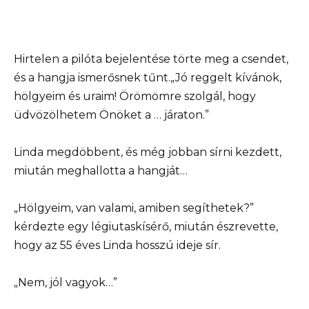
Hirtelen a pilóta bejelentése törte meg a csendet,
és a hangja ismerősnek tűnt.„Jó reggelt kívánok,
hölgyeim és uraim! Örömömre szolgál, hogy
üdvözölhetem Önöket a … járaton.”
Linda megdöbbent, és még jobban sírni kezdett,
miután meghallotta a hangját…
„Hölgyeim, van valami, amiben segíthetek?”
kérdezte egy légiutaskísérő, miután észrevette,
hogy az 55 éves Linda hosszú ideje sír.
„Nem, jól vagyok…”