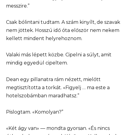
messzire.”
Csak bólintani tudtam. A szám kinyílt, de szavak
nem jöttek. Hosszú idő óta először nem nekem
kellett mindent helyrehoznom.
Valaki más lépett közbe. Cipelni a súlyt, amit
mindig egyedül cipeltem.
Dean egy pillanatra rám nézett, mielőtt
megtisztította a torkát. «Figyelj … ma este a
hotelszobámban maradhatsz.”
Pislogtam. «Komolyan?”
«Két ágy van» — mondta gyorsan. «És nincs