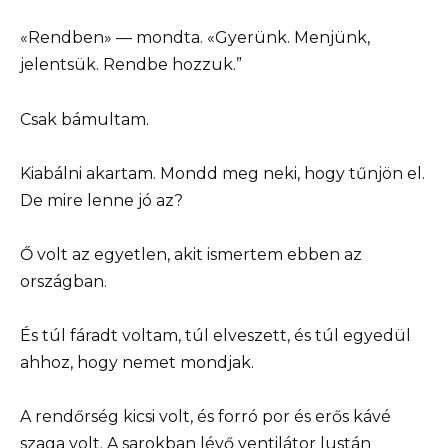
«Rendben» — mondta. «Gyerünk. Menjünk,
jelentsük. Rendbe hozzuk.”
Csak bámultam.
Kiabálni akartam. Mondd meg neki, hogy tűnjön el.
De mire lenne jó az?
Ő volt az egyetlen, akit ismertem ebben az
országban.
És túl fáradt voltam, túl elveszett, és túl egyedül
ahhoz, hogy nemet mondjak.
A rendőrség kicsi volt, és forró por és erős kávé
szaga volt. A sarokban lévő ventilátor lustán