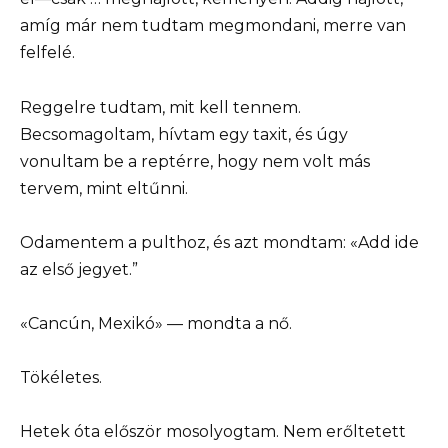
amíg már nem tudtam megmondani, merre van
felfelé.
Reggelre tudtam, mit kell tennem.
Becsomagoltam, hívtam egy taxit, és úgy
vonultam be a reptérre, hogy nem volt más
tervem, mint eltűnni.
Odamentem a pulthoz, és azt mondtam: «Add ide
az első jegyet.”
«Cancún, Mexikó» — mondta a nő.
Tökéletes.
Hetek óta először mosolyogtam. Nem erőltetett