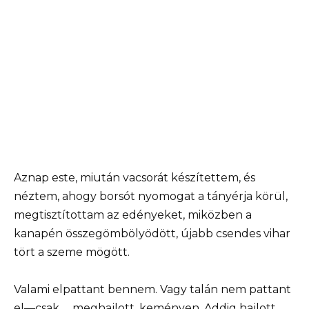
Aznap este, miután vacsorát készítettem, és
néztem, ahogy borsót nyomogat a tányérja körül,
megtisztítottam az edényeket, miközben a
kanapén összegömbölyödött, újabb csendes vihar
tört a szeme mögött.
Valami elpattant bennem. Vagy talán nem pattant
el—csak … meghajlott, keményen. Addig hajlott,