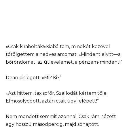
«Csak kiraboltak!»Kiabáltam, mindkét kezével
törölgettem a nedves arcomat. «Mindent elvitt—a
bőröndömet, az útlevelemet, a pénzem-mindent!”
Dean pislogott. «Mi? Ki?”
«Azt hittem, taxisofőr. Szállodát kértem tőle.
Elmosolyodott, aztán csak úgy lelépett!”
Nem mondott semmit azonnal. Csak rám nézett
egy hosszú másodpercig, majd sóhajtott.