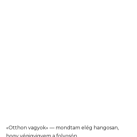
«Otthon vagyok» — mondtam elég hangosan,
hogy végigvigyem a folyosón.