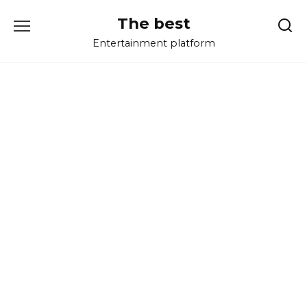
Перейти
The best
к
содержанию
Entertainment platform