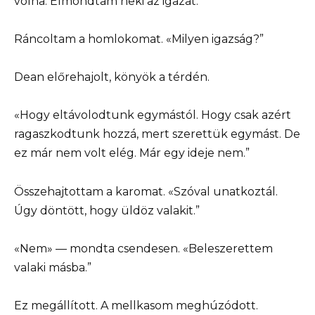
volna. Elmondtam neki az igazat.”
Ráncoltam a homlokomat. «Milyen igazság?”
Dean előrehajolt, könyök a térdén.
«Hogy eltávolodtunk egymástól. Hogy csak azért
ragaszkodtunk hozzá, mert szerettük egymást. De
ez már nem volt elég. Már egy ideje nem.”
Összehajtottam a karomat. «Szóval unatkoztál.
Úgy döntött, hogy üldöz valakit.”
«Nem» — mondta csendesen. «Beleszerettem
valaki másba.”
Ez megállított. A mellkasom meghúzódott.