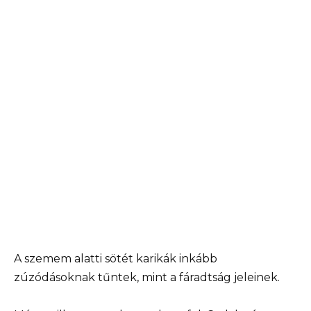
A szemem alatti sötét karikák inkább
zúzódásoknak tűntek, mint a fáradtság jeleinek.