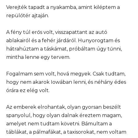
Verejték tapadt a nyakamba, amint kiléptem a
repülőtér ajtaján.
A fény túl erős volt, visszapattant az autó
ablakairól és a fehér járdáról. Hunyorogtam és
hátrahúztam a táskámat, próbáltam úgy tűnni,
mintha lenne egy tervem.
Fogalmam sem volt, hová megyek. Csak tudtam,
hogy nem akarok Iowában lenni, és néhány édes
órára ez elég volt.
Az emberek elrohantak, olyan gyorsan beszélt
spanyolul, hogy olyan dalnak éreztem magam,
amelyet nem tudtam követni. Bámultam a
táblákat, a pálmafákat, a taxisorokat, nem voltam