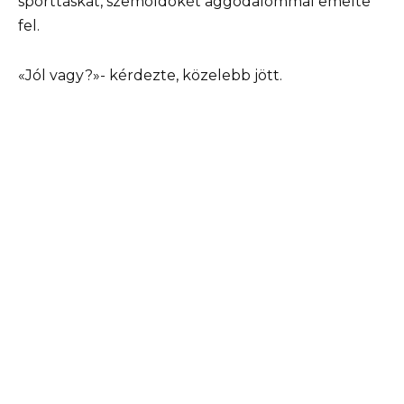
sporttáskát, szemöldökét aggodalommal emelte
fel.
«Jól vagy?»- kérdezte, közelebb jött.