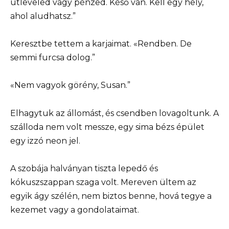
útleveled vagy pénzed. Késő van. Kell egy hely,
ahol aludhatsz.”
Keresztbe tettem a karjaimat. «Rendben. De
semmi furcsa dolog.”
«Nem vagyok görény, Susan.”
Elhagytuk az állomást, és csendben lovagoltunk. A
szálloda nem volt messze, egy sima bézs épület
egy izzó neon jel.
A szobája halványan tiszta lepedő és
kókuszszappan szaga volt. Mereven ültem az
egyik ágy szélén, nem biztos benne, hová tegye a
kezemet vagy a gondolataimat.