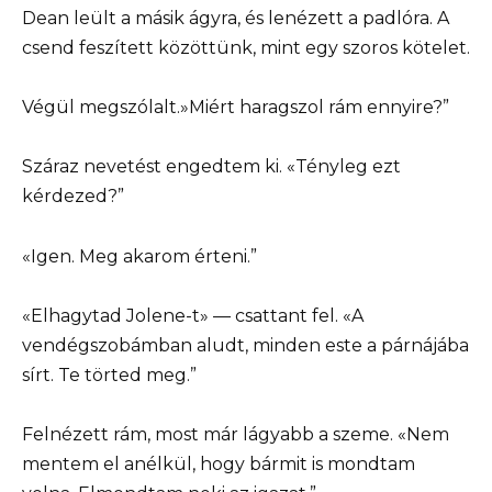
Dean leült a másik ágyra, és lenézett a padlóra. A
csend feszített közöttünk, mint egy szoros kötelet.
Végül megszólalt.»Miért haragszol rám ennyire?”
Száraz nevetést engedtem ki. «Tényleg ezt
kérdezed?”
«Igen. Meg akarom érteni.”
«Elhagytad Jolene-t» — csattant fel. «A
vendégszobámban aludt, minden este a párnájába
sírt. Te törted meg.”
Felnézett rám, most már lágyabb a szeme. «Nem
mentem el anélkül, hogy bármit is mondtam