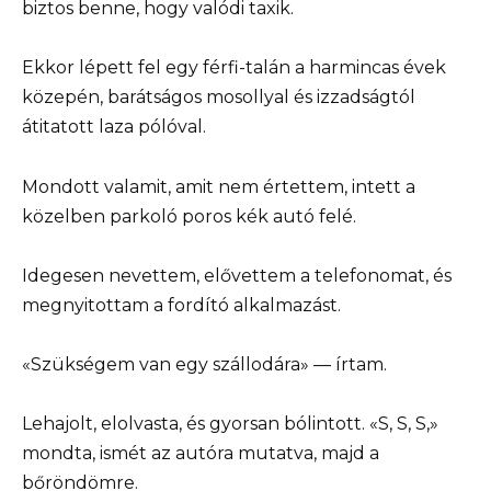
biztos benne, hogy valódi taxik.
Ekkor lépett fel egy férfi-talán a harmincas évek
közepén, barátságos mosollyal és izzadságtól
átitatott laza pólóval.
Mondott valamit, amit nem értettem, intett a
közelben parkoló poros kék autó felé.
Idegesen nevettem, elővettem a telefonomat, és
megnyitottam a fordító alkalmazást.
«Szükségem van egy szállodára» — írtam.
Lehajolt, elolvasta, és gyorsan bólintott. «S, S, S,»
mondta, ismét az autóra mutatva, majd a
bőröndömre.