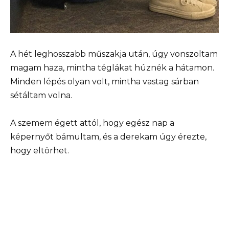
A hét leghosszabb műszakja után, úgy vonszoltam
magam haza, mintha téglákat húznék a hátamon.
Minden lépés olyan volt, mintha vastag sárban
sétáltam volna.
A szemem égett attól, hogy egész nap a
képernyőt bámultam, és a derekam úgy érezte,
hogy eltörhet.