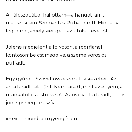
A hálószobából hallottam—a hangot, amit
megszoktam. Szippantás. Puha, törött. Mint egy
léggömb, amely kiengedi az utolsó levegőt.
Jolene megjelent a folyosón, a régi flanel
köntösömbe csomagolva, a szeme vörös és
puffadt.
Egy gyűrött Szövet összeszorult a kezében. Az
arca fáradtnak tűnt. Nem fáradt, mint az enyém, a
munkától és a stressztől. Az övé volt a fáradt, hogy
jön egy megtört szív.
«Hé» — mondtam gyengéden.