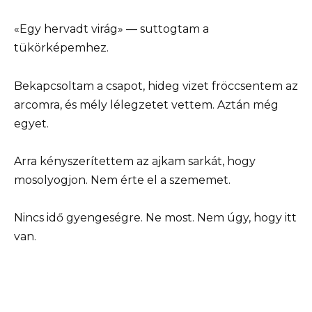
«Egy hervadt virág» — suttogtam a
tükörképemhez.
Bekapcsoltam a csapot, hideg vizet fröccsentem az
arcomra, és mély lélegzetet vettem. Aztán még
egyet.
Arra kényszerítettem az ajkam sarkát, hogy
mosolyogjon. Nem érte el a szememet.
Nincs idő gyengeségre. Ne most. Nem úgy, hogy itt
van.