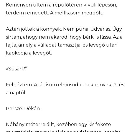
Keményen ültem a repülőtéren kívüli lépcsőn,
térdem remegett. A mellkasom megdőlt.
Aztán jöttek a könnyek. Nem puha, udvarias. Úgy
sírtam, ahogy nem akarod, hogy bárki is lássa. Az a
fajta, amely a válladat támasztja, és levegő után
kapkodja a levegőt.
«Susan?”
Felnéztem. A látásom elmosódott a könnyektől és
a naptól.
Persze. Dékán.
Néhány méterre állt, kezében egy kis fekete