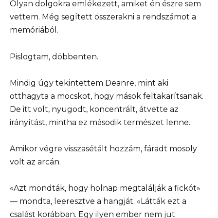
Olyan dolgokra emlékezett, amiket én észre sem
vettem. Még segített összerakni a rendszámot a
memóriából.
Pislogtam, döbbenten.
Mindig úgy tekintettem Deanre, mint aki
otthagyta a mocskot, hogy mások feltakarítsanak.
De itt volt, nyugodt, koncentrált, átvette az
irányítást, mintha ez második természet lenne.
Amikor végre visszasétált hozzám, fáradt mosoly
volt az arcán.
«Azt mondták, hogy holnap megtalálják a fickót»
— mondta, leeresztve a hangját. «Látták ezt a
csalást korábban. Egy ilyen ember nem jut