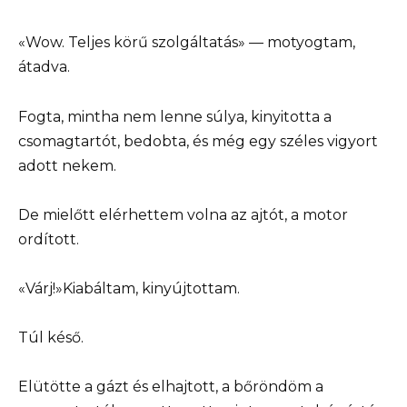
«Wow. Teljes körű szolgáltatás» — motyogtam,
átadva.
Fogta, mintha nem lenne súlya, kinyitotta a
csomagtartót, bedobta, és még egy széles vigyort
adott nekem.
De mielőtt elérhettem volna az ajtót, a motor
ordított.
«Várj!»Kiabáltam, kinyújtottam.
Túl késő.
Elütötte a gázt és elhajtott, a bőröndöm a