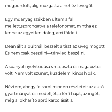
megpördült, alig mozgatta a nehéz levegőt.
Egy műanyag székben ültem a fal
mellett,szorongatva a telefonomat, mintha ez
lenne az egyetlen dolog, ami földelt.
Dean állt a pultnál, beszélt a tiszt az üveg mögött.
És nem csak beszélni—tényleg beszélni.
A spanyol nyelvtudása sima, tiszta és magabiztos
volt. Nem volt szünet, küzdelem, kínos hibák.
Néztem, ahogy felsorol minden részletet: az autó
gyártmányát és modelljét, a férfi haját, az ingét,
még a lökhárító apró karcolását is.