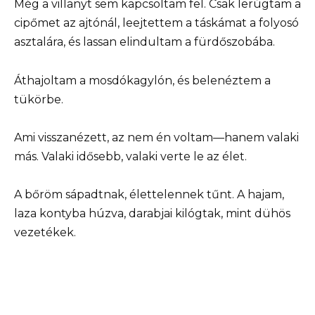
Még a villanyt sem kapcsoltam fel. Csak lerúgtam a
cipőmet az ajtónál, leejtettem a táskámat a folyosó
asztalára, és lassan elindultam a fürdőszobába.
Áthajoltam a mosdókagylón, és belenéztem a
tükörbe.
Ami visszanézett, az nem én voltam—hanem valaki
más. Valaki idősebb, valaki verte le az élet.
A bőröm sápadtnak, élettelennek tűnt. A hajam,
laza kontyba húzva, darabjai kilógtak, mint dühös
vezetékek.